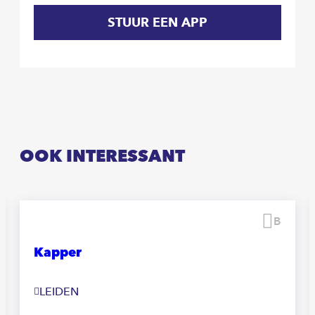
STUUR EEN APP
OOK INTERESSANT
waren
Beware
Kapper
LEIDEN