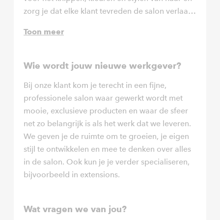
zorg je dat elke klant tevreden de salon verlaat.
Je luistert naar wensen, geeft passend advies en
Toon meer
werkt zelfstandig aan verschillende
behandelingen, met een focus op
kleurtechnieken zoals highlights en balayage.
Wie wordt jouw nieuwe werkgever?
Bij onze klant kom je terecht in een fijne,
professionele salon waar gewerkt wordt met
mooie, exclusieve producten en waar de sfeer
net zo belangrijk is als het werk dat we leveren.
We geven je de ruimte om te groeien, je eigen
stijl te ontwikkelen en mee te denken over alles
in de salon. Ook kun je je verder specialiseren,
bijvoorbeeld in extensions.
Wat vragen we van jou?