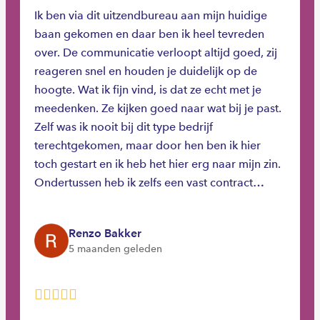
Ik ben via dit uitzendbureau aan mijn huidige
baan gekomen en daar ben ik heel tevreden
over. De communicatie verloopt altijd goed, zij
reageren snel en houden je duidelijk op de
hoogte. Wat ik fijn vind, is dat ze echt met je
meedenken. Ze kijken goed naar wat bij je past.
Zelf was ik nooit bij dit type bedrijf
terechtgekomen, maar door hen ben ik hier
toch gestart en ik heb het hier erg naar mijn zin.
Ondertussen heb ik zelfs een vast contract
aangeboden gekregen, waar ik natuurlijk heel
blij mee ben. Ik ben Barbara en Demi dankbaar
Renzo Bakker
voor deze kans en zou ze zeker aanraden.
5 maanden geleden