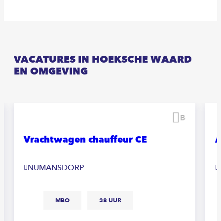
VACATURES IN HOEKSCHE WAARD
EN OMGEVING
waren
Bewaren
Vrachtwagen chauffeur CE
A
NUMANSDORP
MBO
38 UUR