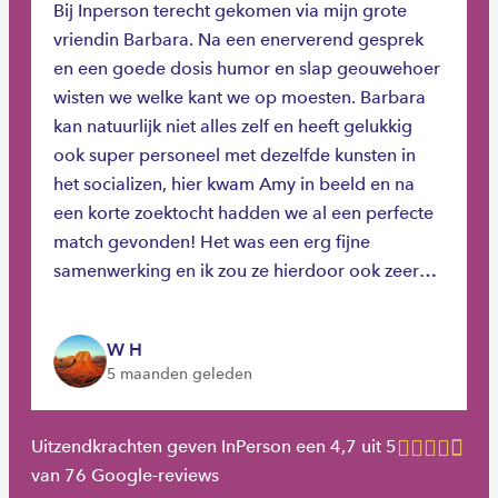
Bij Inperson terecht gekomen via mijn grote
vriendin Barbara. Na een enerverend gesprek
en een goede dosis humor en slap geouwehoer
wisten we welke kant we op moesten. Barbara
kan natuurlijk niet alles zelf en heeft gelukkig
ook super personeel met dezelfde kunsten in
het socializen, hier kwam Amy in beeld en na
een korte zoektocht hadden we al een perfecte
match gevonden! Het was een erg fijne
samenwerking en ik zou ze hierdoor ook zeer
aanbevelen bij een werkzoekende of iemand
die twijfelt om net als ik de switch te maken.
W H
Bedankt dames!!
5 maanden geleden
Uitzendkrachten geven InPerson een 4,7 uit 5
van 76 Google-reviews