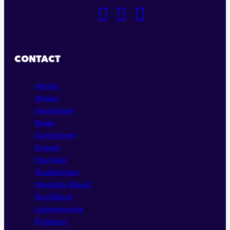
GA
GA
GA
NAAR
NAAR
NAAR
ONZE
ONZE
ONZE
FACEBOOK
LINKEDIN
INSTAGRAM
CONTACT
PAGINA
PAGINA
PAGINA
Almelo
Almere
Amsterdam
Breda
Doetinchem
Emmen
Enschede
Haaksbergen
Hoeksche Waard
Hoofddorp
Lichtenvoorde
Rijnsburg