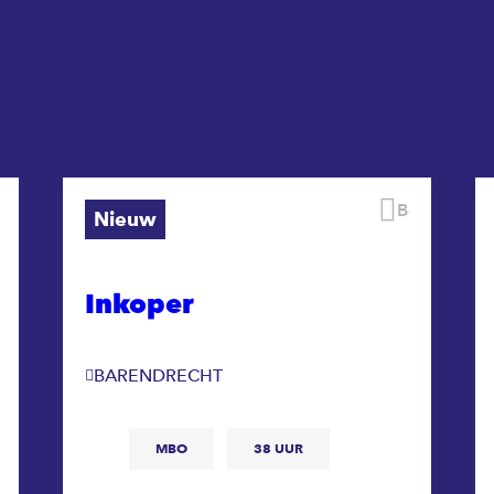
ewaren
Bewaren
Nieuw
Inkoper
BARENDRECHT
MBO
38 UUR