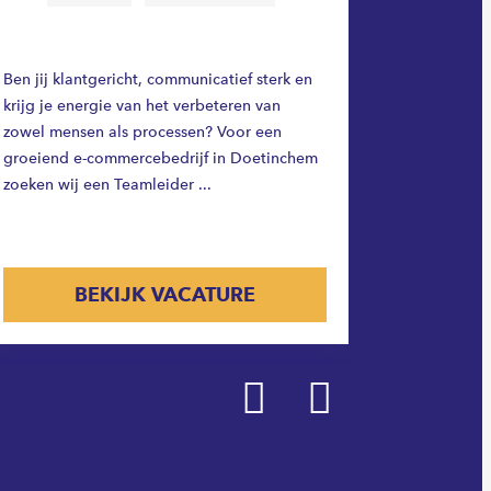
Ben jij gra
belangrijk
Ben jij klantgericht, communicatief sterk en
en op tijd
krijg je energie van het verbeteren van
groeiend 
zowel mensen als processen? Voor een
zoeken wij
groeiend e-commercebedrijf in Doetinchem
zoeken wij een Teamleider ...
BEKIJK VACATURE
Prev
Next