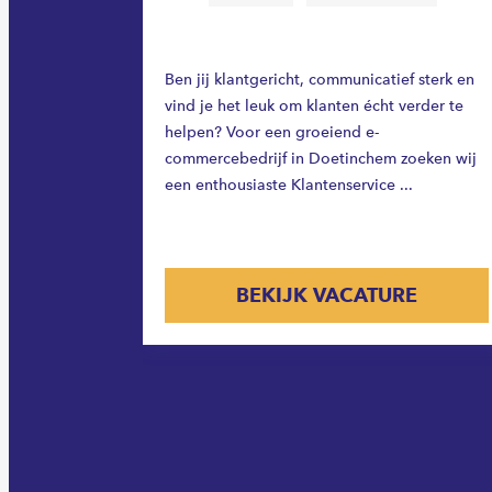
derland. Je
Ben jij klantgericht, communicatief sterk en
op jouw
vind je het leuk om klanten écht verder te
en en de
helpen? Voor een groeiend e-
aien!
commercebedrijf in Doetinchem zoeken wij
een enthousiaste Klantenservice ...
E
BEKIJK VACATURE