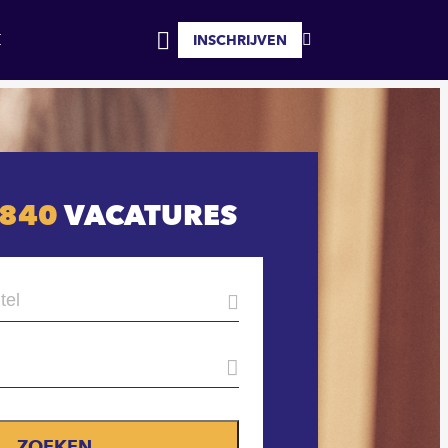
INSCHRIJVEN
MIJN
INLOGGEN
FAVORIETEN
840
VACATURES
ZOEKEN