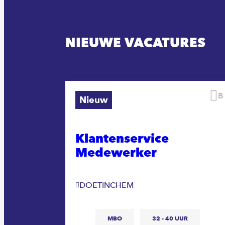
NIEUWE VACATURES
Bewaren
B
Nieuw
Code
Klantenservice
Medewerker
DOETINCHEM
MBO
32 - 40 UUR