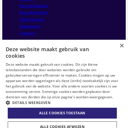
Noord-Brabant
Noord-Holland
Zuid-Holland
Gelderland
Limburg
×
Deze website maakt gebruik van
cookies
Deze website maakt gebruik van cookies. Dit zijn kleine
tekstbestanden die door websites worden gebruikt om
gebruikerservaringen efficiënter te maken. Cookies mogen op uw
apparaat worden opgeslagen als deze (strikt) noodzakelijk zijn voor
Disclaimer
het gebruik van de website. Voor alle andere soorten cookies is uw
Sitemap
toestemming vereist. Sommige cookies worden geplaatst door
Privacystatement
diensten van derden die op onze pagina's worden weergegeven.
DETAILS WEERGEVEN
Anti-discriminatie statement
ABU CAO
ALLE COOKIES TOESTAAN
Algemene voorwaarden
ALLE COOKIES AFWIJZEN