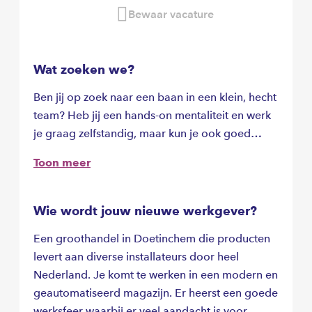
Bewaar vacature
Wat zoeken we?
Ben jij op zoek naar een baan in een klein, hecht
team? Heb jij een hands-on mentaliteit en werk
je graag zelfstandig, maar kun je ook goed
samenwerken? Dan zijn wij op zoek naar jou! Als
Toon meer
magazijnmedewerker retourenafdeling ben je
onderdeel van het team installatiebox die
momenteel bestaat uit 3 collega’s, word jij onze
Wie wordt jouw nieuwe werkgever?
4e collega? Team installatiebox is onderdeel
Een groothandel in Doetinchem die producten
van de afdeling retouren (14 collega’s). Als
levert aan diverse installateurs door heel
magazijnmedewerker op de retourenafdeling
Nederland. Je komt te werken in een modern en
ben je verantwoordelijk voor het controleren en
geautomatiseerd magazijn. Er heerst een goede
aanvullen van retour gekomen installatieboxen.
werksfeer waarbij er veel aandacht is voor