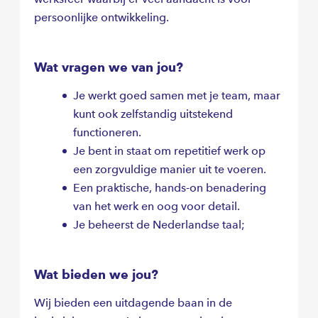
Deze boxen worden bij de klanten geleverd,
persoonlijke ontwikkeling.
zodat een cv-monteur goed zijn werk kan
uitvoeren. Jij zorgt ervoor dat deze boxen
worden voorzien van de juiste artikelen en dat
Wat vragen we van jou?
ze worden verzonden naar de klant.
Je werkt goed samen met je team, maar
kunt ook zelfstandig uitstekend
functioneren.
Je bent in staat om repetitief werk op
een zorgvuldige manier uit te voeren.
Een praktische, hands-on benadering
van het werk en oog voor detail.
Je beheerst de Nederlandse taal;
Wat bieden we jou?
Wij bieden een uitdagende baan in de