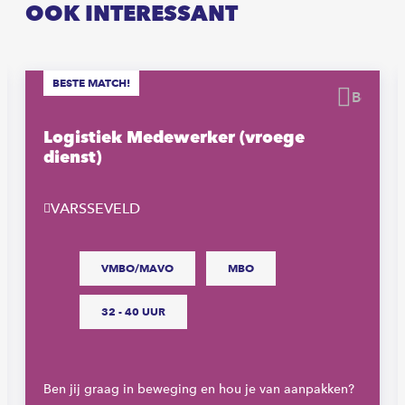
OOK INTERESSANT
BESTE MATCH!
waren
Beware
Logistiek Medewerker (vroege
dienst)
VARSSEVELD
VMBO/MAVO
MBO
32 - 40 UUR
Ben jij graag in beweging en hou je van aanpakken?