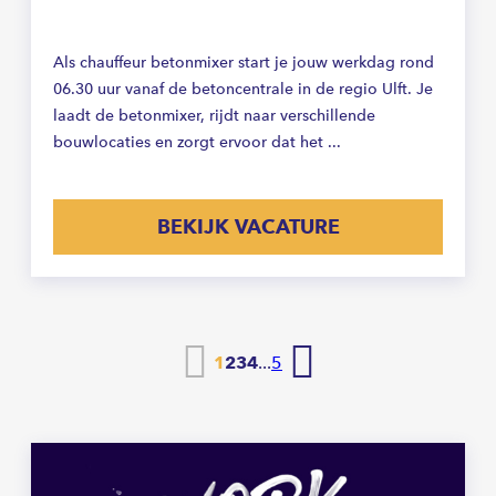
Als chauffeur betonmixer start je jouw werkdag rond
06.30 uur vanaf de betoncentrale in de regio Ulft. Je
laadt de betonmixer, rijdt naar verschillende
bouwlocaties en zorgt ervoor dat het ...
BEKIJK VACATURE
Vorige
Volgende
1
2
3
4
...
5