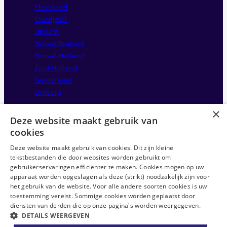
Flevoland
Overijssel
Utrecht
Noord-Brabant
Noord-Holland
Zuid-Holland
Gelderland
Limburg
×
Deze website maakt gebruik van
cookies
Deze website maakt gebruik van cookies. Dit zijn kleine
tekstbestanden die door websites worden gebruikt om
gebruikerservaringen efficiënter te maken. Cookies mogen op uw
apparaat worden opgeslagen als deze (strikt) noodzakelijk zijn voor
Disclaimer
het gebruik van de website. Voor alle andere soorten cookies is uw
Sitemap
toestemming vereist. Sommige cookies worden geplaatst door
Privacystatement
diensten van derden die op onze pagina's worden weergegeven.
DETAILS WEERGEVEN
Anti-discriminatie statement