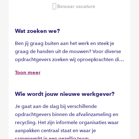
Bewaar vacature
Wat zoeken we?
Ben jij graag buiten aan het werk en steek je
graag de handen uit de mouwen? Voor diverse
opdrachtgevers zoeken wij oproepkrachten die
aan de slag willen als belader. Het gaat om
Toon meer
flexibel dagwerk: de ene keer rijd je mee op
bedrijfsafvalroutes, de andere keer op reguliere
inzamelroutes.
Wie wordt jouw nieuwe werkgever?
Je komt in een poule terecht en wij benaderen
Je gaat aan de slag bij verschillende
je wanneer er werk beschikbaar is, vaak al voor
opdrachtgevers binnen de afvalinzameling en
de volgende werkdag. Ideaal als je flexibel
recycling. Het zijn informele organisaties waar
beschikbaar bent en graag afwisselend werk
aanpakken centraal staat en waar je
doet.
samenwerkt in een gezellig team.