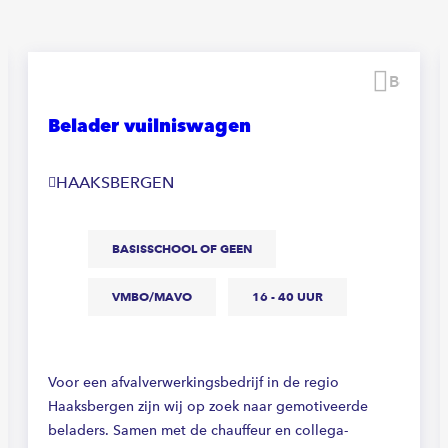
waren
Beware
Belader vuilniswagen
HAAKSBERGEN
BASISSCHOOL OF GEEN
VMBO/MAVO
16 - 40 UUR
Voor een afvalverwerkingsbedrijf in de regio
Haaksbergen zijn wij op zoek naar gemotiveerde
beladers. Samen met de chauffeur en collega-