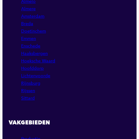
Almelo
Almere
Amsterdam
Breda
Doetinchem
Emmen
Enschede
Haaksbergen
Hoeksche Waard
Hoofddorp
Lichtenvoorde
Rijnsburg
Rijssen
Sittard
VAKGEBIEDEN
Productie