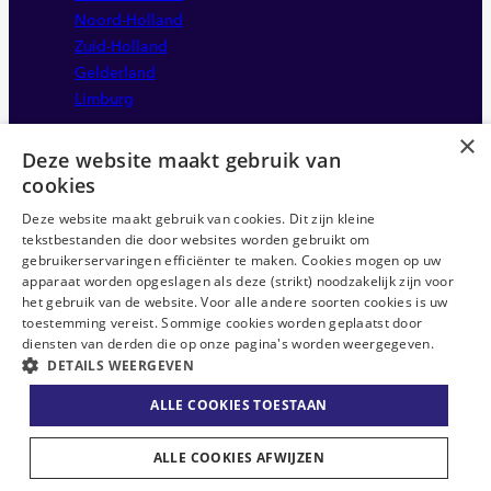
Noord-Holland
Zuid-Holland
Gelderland
Limburg
×
Deze website maakt gebruik van
cookies
Deze website maakt gebruik van cookies. Dit zijn kleine
tekstbestanden die door websites worden gebruikt om
gebruikerservaringen efficiënter te maken. Cookies mogen op uw
apparaat worden opgeslagen als deze (strikt) noodzakelijk zijn voor
Disclaimer
het gebruik van de website. Voor alle andere soorten cookies is uw
Sitemap
toestemming vereist. Sommige cookies worden geplaatst door
Privacystatement
diensten van derden die op onze pagina's worden weergegeven.
DETAILS WEERGEVEN
Anti-discriminatie statement
ABU CAO
ALLE COOKIES TOESTAAN
Algemene voorwaarden
ALLE COOKIES AFWIJZEN