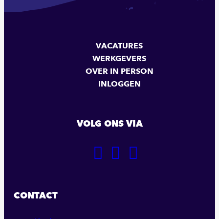
VACATURES
WERKGEVERS
OVER IN PERSON
INLOGGEN
VOLG ONS VIA
GA
GA
GA
NAAR
NAAR
NAAR
ONZE
ONZE
ONZE
FACEBOOK
LINKEDIN
INSTAGRAM
CONTACT
PAGINA
PAGINA
PAGINA