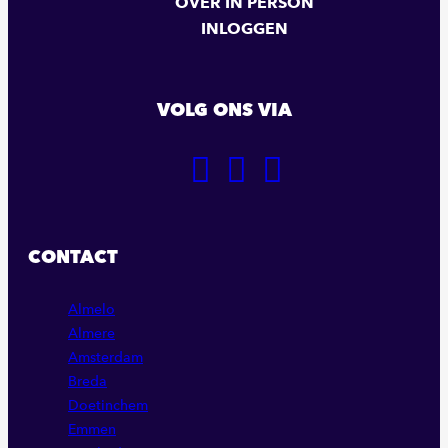
OVER IN PERSON
INLOGGEN
VOLG ONS VIA
GA
GA
GA
NAAR
NAAR
NAAR
ONZE
ONZE
ONZE
FACEBOOK
LINKEDIN
INSTAGRAM
CONTACT
PAGINA
PAGINA
PAGINA
Almelo
Almere
Amsterdam
Breda
Doetinchem
Emmen