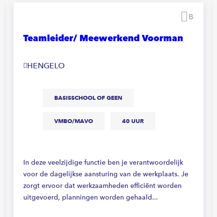
waren
Beware
Teamleider/ Meewerkend Voorman
HENGELO
BASISSCHOOL OF GEEN
VMBO/MAVO
40 UUR
In deze veelzijdige functie ben je verantwoordelijk
voor de dagelijkse aansturing van de werkplaats. Je
zorgt ervoor dat werkzaamheden efficiënt worden
uitgevoerd, planningen worden gehaald...