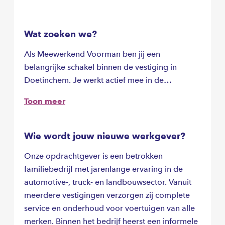
Wat zoeken we?
Als Meewerkend Voorman ben jij een
belangrijke schakel binnen de vestiging in
Doetinchem. Je werkt actief mee in de
werkplaats, stuurt collega’s aan en zorgt ervoor
Toon meer
dat klanten optimaal geholpen worden. In deze
afwisselende functie combineer je techniek,
klantcontact en planning.
Wie wordt jouw nieuwe werkgever?
Onze opdrachtgever is een betrokken
familiebedrijf met jarenlange ervaring in de
automotive-, truck- en landbouwsector. Vanuit
meerdere vestigingen verzorgen zij complete
service en onderhoud voor voertuigen van alle
merken. Binnen het bedrijf heerst een informele