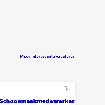
Meer interessante vacatures
Bewaren
Schoonmaakmedewerker
Schoo