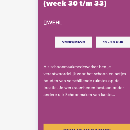
(week 30 t/m 33)
WEHL
VMBO/MAVO
15 - 20 UUR
Als schoonmaakmedewerker ben je
verantwoordelijk voor het schoon en netjes
baan bij een
houden van verschillende ruimtes op de
rk jij
locatie. Je werkzaamheden bestaan onder
ren of juist
andere uit: Schoonmaken van kanto...
ctie graag