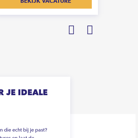
BEKIJK VACATURE
Prev
Next
 JE IDEALE
die echt bij je past?
ures en laat de