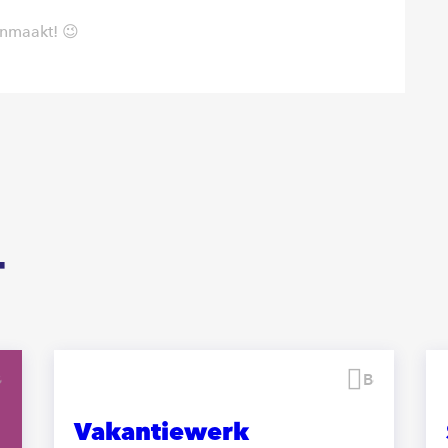
onmaakt! 😉
T
Bewaren
Bewaren
Vakantiewerk