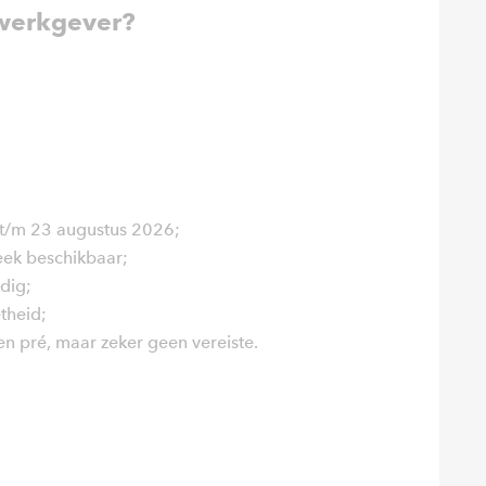
werkgever?
i t/m 23 augustus 2026;
eek beschikbaar;
dig;
theid;
n pré, maar zeker geen vereiste.