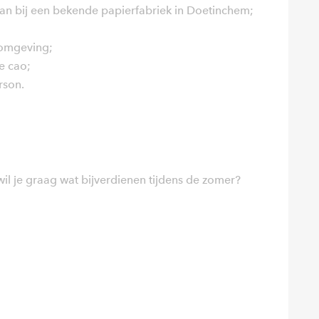
baan bij een bekende papierfabriek in Doetinchem;
komgeving;
e cao;
rson.
wil je graag wat bijverdienen tijdens de zomer?