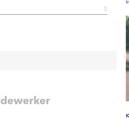
I
dewerker
K