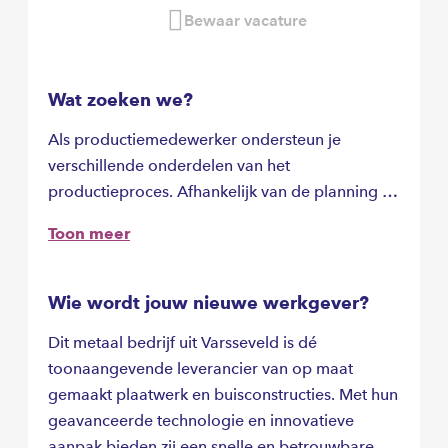
Bewaar vacature
Wat zoeken we?
Als productiemedewerker ondersteun je
verschillende onderdelen van het
productieproces. Afhankelijk van de planning en
jouw inzetbaarheid kun je worden ingezet op de
Toon meer
afdeling Tube of Bending. Je werkzaamheden
bestaan onder andere uit:
Wie wordt jouw nieuwe werkgever?
Dit metaal bedrijf uit Varsseveld is dé
toonaangevende leverancier van op maat
gemaakt plaatwerk en buisconstructies. Met hun
geavanceerde technologie en innovatieve
aanpak bieden zij een snelle en betrouwbare