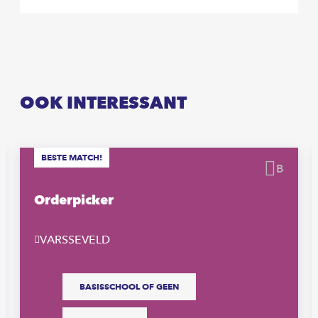
OOK INTERESSANT
BESTE MATCH!
waren
Beware
Orderpicker
VARSSEVELD
BASISSCHOOL OF GEEN