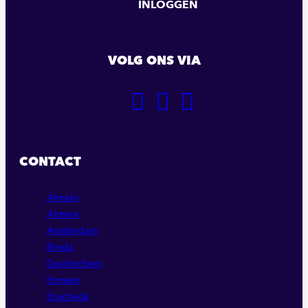
INLOGGEN
VOLG ONS VIA
GA
GA
GA
NAAR
NAAR
NAAR
ONZE
ONZE
ONZE
FACEBOOK
LINKEDIN
INSTAGRAM
CONTACT
PAGINA
PAGINA
PAGINA
Almelo
Almere
Amsterdam
Breda
Doetinchem
Emmen
Enschede