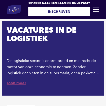
OP ZOEK NAAR EEN BAAN DIE BIJ JE PAST?
INSCHRIJVEN
VACATURES IN DE
LOGISTIEK
De logistieke sector is enorm breed en met recht de
motor van onze economie te noemen. Zonder
logistiek geen eten in de supermarkt, geen pakketjes
bij de deur en geen medicijnen in het ziekenhuis.
Toon meer
Wanneer je werkt in de logistiek ben je een belangrijk
onderdeel van de keten die ervoor zorgt dat alles op
de juiste plek komt.