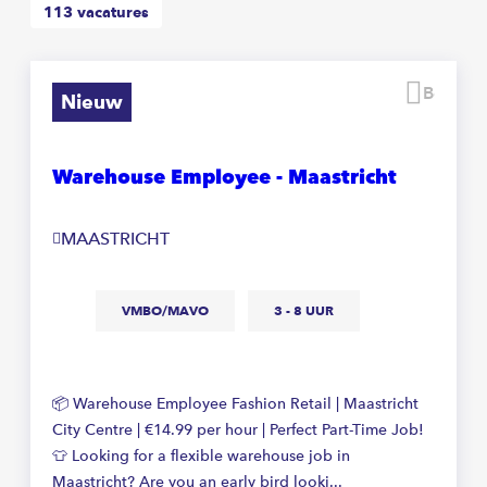
113
vacatures
Beware
Nieuw
Warehouse Employee - Maastricht
MAASTRICHT
VMBO/MAVO
3 - 8 UUR
📦 Warehouse Employee Fashion Retail | Maastricht
City Centre | €14.99 per hour | Perfect Part-Time Job!
👕 Looking for a flexible warehouse job in
Maastricht? Are you an early bird looki...