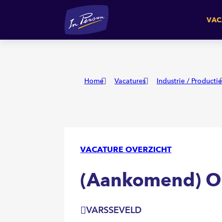
(Aankomend) Operator
VA
VAC
Home
Vacatures
Industrie / Productie
VACATURE OVERZICHT
(Aankomend) O
VARSSEVELD