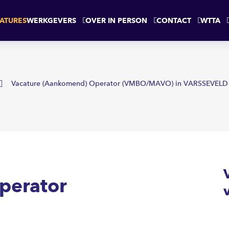
RSSEVELD
ATURES
WERKGEVERS
OVER IN PERSON
CONTACT
WTTA
Vacature (Aankomend) Operator (VMBO/MAVO) in VARSSEVELD
perator