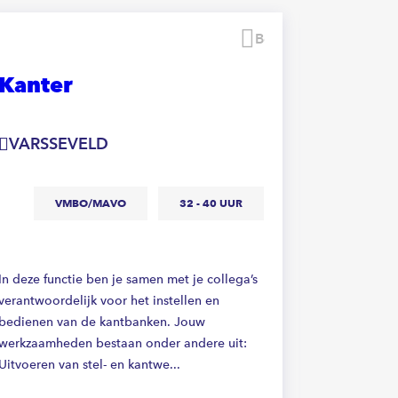
Bewaren
Kanter
Teaml
plaat
kantb
VARSSEVELD
LICHT
VMBO/MAVO
32 - 40 UUR
M
In deze functie ben je samen met je collega’s
verantwoordelijk voor het instellen en
bedienen van de kantbanken. Jouw
Als meewerk
werkzaamheden bestaan onder andere uit:
leid je het
Uitvoeren van stel- en kantwe...
meewerkend
aanwezig op