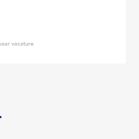
aar vacature
T