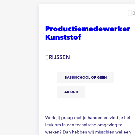
Bewaren
erker
Productiemedewerker
Kunststof
RIJSSEN
BASISSCHOOL OF GEEN
VO
40 UUR
Werk jij graag met je handen en vind je het
elfde, maar
leuk om in een technische omgeving te
der andere
werken? Dan hebben wij misschien wel een