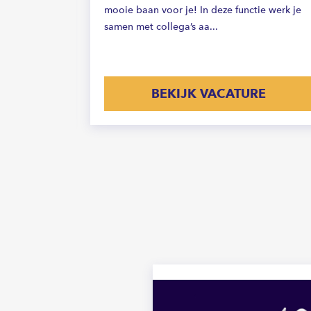
akken van
mooie baan voor je! In deze functie werk je
n dozen
samen met collega’s aa...
E
BEKIJK VACATURE