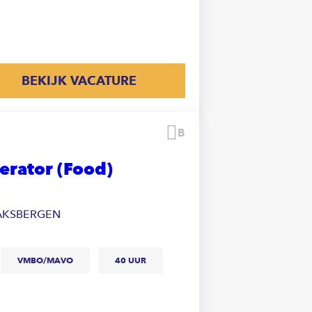
BEKIJK VACATURE
Bewaren
erator (Food)
AKSBERGEN
VMBO/MAVO
40 UUR