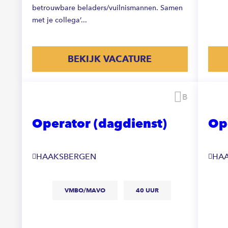
betrouwbare beladers/vuilnismannen. Samen
met je collega’...
BEKIJK VACATURE
Bewaren
Operator (dagdienst)
Op
HAAKSBERGEN
HA
VMBO/MAVO
40 UUR