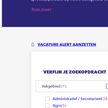
Toon meer
VACATURE ALERT AANZETTEN
VERFIJN JE ZOEKOPDRACHT
Vakgebied
1
Administratief / Secretarieel
38
Agro
5