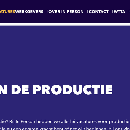
ATURES
WERKGEVERS
OVER IN PERSON
CONTACT
WTTA
N DE PRODUCTIE
ctie? Bij In Person hebben we allerlei vacatures voor product
e nu een ervaren kracht bent of net wilt beginnen, bij ons vin