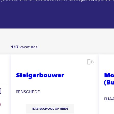
117
vacatures
Bewaren
Steigerbouwer
Mo
(Bu
ENSCHEDE
HA
BASISSCHOOL OF GEEN