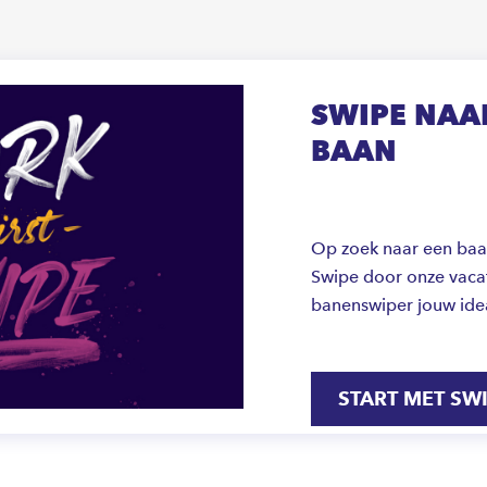
SWIPE NAAR
BAAN
Op zoek naar een baan 
Swipe door onze vacat
banenswiper jouw ide
START MET SW