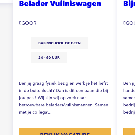
Belader Vuilniswagen
Bij
GOOR
GO
BASISSCHOOL OF GEEN
24 - 40 UUR
Ben jij graag fysiek bezig en werk je het liefst
Ben j
in de buitenlucht? Dan is dit een baan die bij
hande
jou past! Wij zijn wij op zoek naar
samen
betrouwbare beladers/vuilnismannen. Samen
bedrij
met je collega’...
bedrij