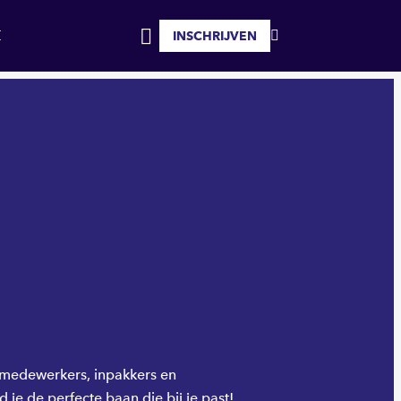
INSCHRIJVEN
MIJN
INLOGGEN
FAVORIETEN
iemedewerkers, inpakkers en
d je de perfecte baan die bij je past!