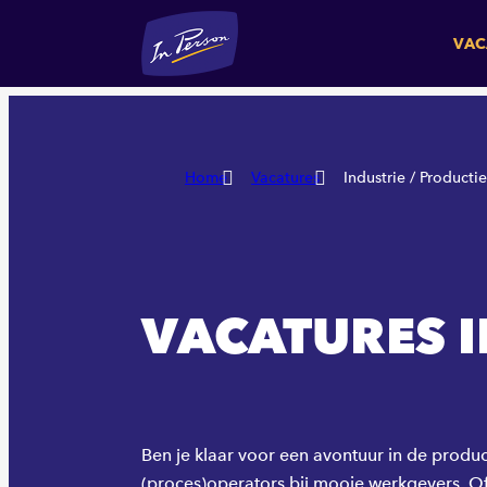
VAC
Home
Vacatures
Industrie / Productie
VACATURES I
Ben je klaar voor een avontuur in de produ
(proces)operators bij mooie werkgevers. Of j