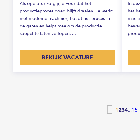
Als operator zorg jij ervoor dat het
In dez
productieproces goed blijft draaien. Je werkt
het b
met moderne machines, houdt het proces in
machi
de gaten en helpt mee om de productie
bewaa
soepel te laten verlopen. ...
produc
BEKIJK VACATURE
Vorige
1
2
3
4
...
15