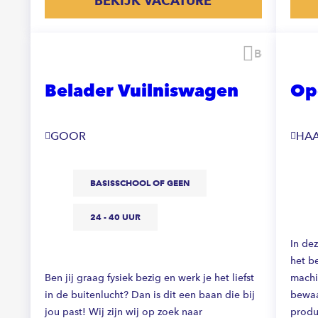
BEKIJK VACATURE
Bewaren
Belader Vuilniswagen
Op
GOOR
HA
BASISSCHOOL OF GEEN
24 - 40 UUR
In dez
het b
Ben jij graag fysiek bezig en werk je het liefst
machi
in de buitenlucht? Dan is dit een baan die bij
bewaa
jou past! Wij zijn wij op zoek naar
produc