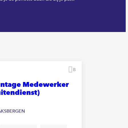
Bewaren
ntage Medewerker
itendienst)
AKSBERGEN