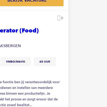
BEKIJK VACATURE
Bewaren
erator (Food)
AKSBERGEN
VMBO/MAVO
40 UUR
e functie ben jij verantwoordelijk voor
edienen en instellen van meerdere
nes binnen een productielijn. Je
kt het proces en zorgt ervoor dat de
tie zowel kwalitat...