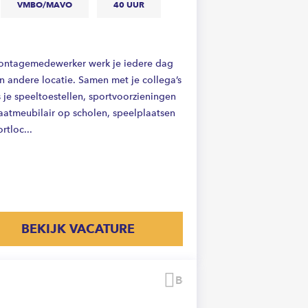
VMBO/MAVO
40 UUR
ontagemedewerker werk je iedere dag
n andere locatie. Samen met je collega’s
 je speeltoestellen, sportvoorzieningen
raatmeubilair op scholen, speelplaatsen
rtloc...
BEKIJK VACATURE
Bewaren