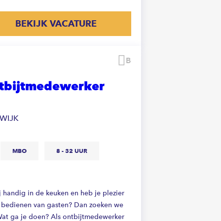
BEKIJK VACATURE
Bewaren
tbijtmedewerker
TWIJK
MBO
8 - 32 UUR
j handig in de keuken en heb je plezier
t bedienen van gasten? Dan zoeken we
Wat ga je doen? Als ontbijtmedewerker