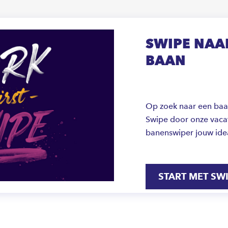
SWIPE NAAR
BAAN
Op zoek naar een baan 
Swipe door onze vacat
banenswiper jouw ide
START MET SW