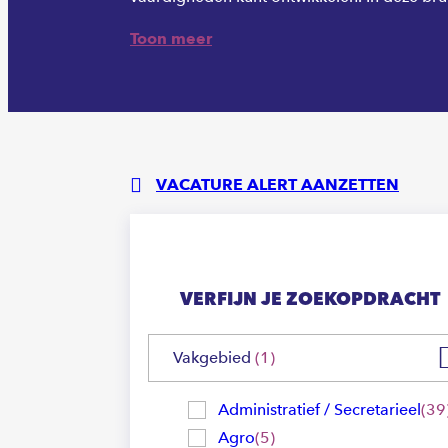
Toon meer
VACATURE ALERT AANZETTEN
VERFIJN JE ZOEKOPDRACHT
Vakgebied
1
Administratief / Secretarieel
39
Agro
5