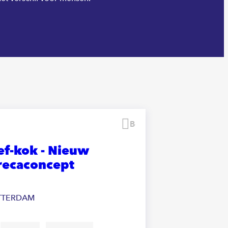
Bewaren
ef-kok - Nieuw
recaconcept
TTERDAM