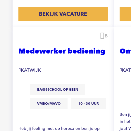
BEKIJK VACATURE
Bewaren
Medewerker bediening
On
KATWIJK
KA
BASISSCHOOL OF GEEN
VMBO/MAVO
10 - 30 UUR
Ben ji
in he
Heb jij feeling met de horeca en ben je op
jou! 