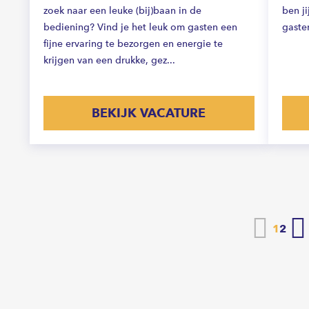
zoek naar een leuke (bij)baan in de
ben j
bediening? Vind je het leuk om gasten een
gasten
fijne ervaring te bezorgen en energie te
krijgen van een drukke, gez...
BEKIJK VACATURE
Vorige
1
2