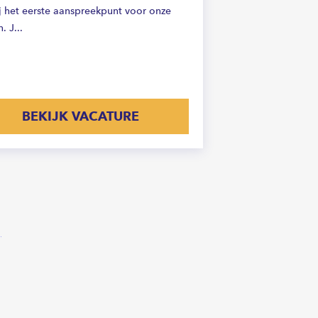
ij het eerste aanspreekpunt voor onze
. J...
BEKIJK VACATURE
Volgende