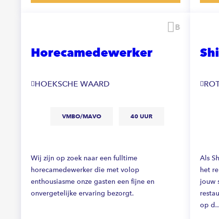
Bewaren
Horecamedewerker
Shi
HOEKSCHE WAARD
RO
VMBO/MAVO
40 UUR
Wij zijn op zoek naar een fulltime
Als Sh
horecamedewerker die met volop
het re
enthousiasme onze gasten een fijne en
jouw s
onvergetelijke ervaring bezorgt.
resta
op d..