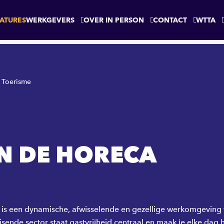
ATURES
WERKGEVERS
OVER IN PERSON
CONTACT
WTTA
/ Toerisme
N DE HORECA
 is een dynamische, afwisselende en gezellige werkomgeving wa
sende sector staat gastvrijheid centraal en maak je elke dag 