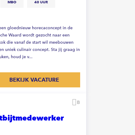
MBO
40 UUR
een gloednieuw horecaconcept in de
che Waard wordt gezocht naar een
kok die vanaf de start wil meebouwen
n uniek culinair concept. Sta jij graag in
ken, houd je v...
BEKIJK VACATURE
Bewaren
tbijtmedewerker