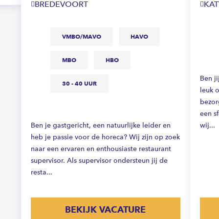
BREDEVOORT
KA
VMBO/MAVO
HAVO
MBO
HBO
Ben ji
30 - 40 UUR
leuk o
bezor
een s
Ben je gastgericht, een natuurlijke leider en
wij...
heb je passie voor de horeca? Wij zijn op zoek
naar een ervaren en enthousiaste restaurant
supervisor. Als supervisor ondersteun jij de
resta...
BEKIJK VACATURE