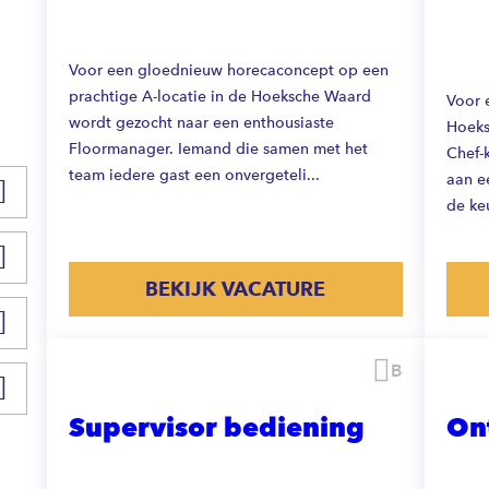
Voor een gloednieuw horecaconcept op een
prachtige A-locatie in de Hoeksche Waard
Voor 
wordt gezocht naar een enthousiaste
Hoeks
Floormanager. Iemand die samen met het
Chef-
team iedere gast een onvergeteli...
aan ee
de keu
BEKIJK VACATURE
Bewaren
Supervisor bediening
On