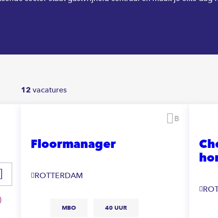
12
vacatures
Bewaren
Floormanager
Ch
ho
ROTTERDAM
RO
MBO
40 UUR