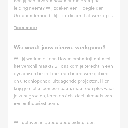
Ben jij een ervaren hovenier die graag de
leiding neemt? Wij zoeken een Ploegleider
Groenonderhoud. Jij coördineert het werk op
de werkvloer, zorgt dat projecten op tijd en
Toon meer
netjes worden opgeleverd én begeleidt je team
zodat zij elke dag met plezier en kwaliteit aan de
slag gaan.
Wie wordt jouw nieuwe werkgever?
Wil jij werken bij een Hoveniersbedrijf dat echt
het verschil maakt? Bij ons kom je terecht in een
dynamisch bedrijf met een breed werkgebied
en uiteenlopende, uitdagende projecten. Hier
krijg je niet alleen een baan, maar een plek waar
je kunt groeien, leren en écht deel uitmaakt van
een enthousiast team.
Wij geloven in goede begeleiding, een