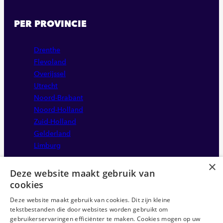
PER PROVINCIE
Drenthe
Flevoland
Overijssel
Utrecht
Noord-Brabant
Noord-Holland
Zuid-Holland
Gelderland
Limburg
×
Deze website maakt gebruik van
cookies
Deze website maakt gebruik van cookies. Dit zijn kleine
tekstbestanden die door websites worden gebruikt om
gebruikerservaringen efficiënter te maken. Cookies mogen op uw