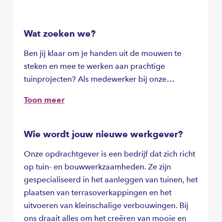
Wat zoeken we?
Ben jij klaar om je handen uit de mouwen te
steken en mee te werken aan prachtige
tuinprojecten? Als medewerker bij onze
opdrachtgever werk je aan diverse projecten. Je
Toon meer
ontwerpt en legt tuinen aan, helpt bij het
plaatsen van terrasoverkappingen en voert
kleine verbouwingen uit. Van het realiseren van
Wie wordt jouw nieuwe werkgever?
een droomtuin tot het creëren van een overdekt
Onze opdrachtgever is een bedrijf dat zich richt
terras waar klanten het hele jaar van kunnen
op tuin- en bouwwerkzaamheden. Ze zijn
genieten: geen dag is hetzelfde. Wij zoeken
gespecialiseerd in het aanleggen van tuinen, het
iemand met ervaring of motivatie in de tuin- of
plaatsen van terrasoverkappingen en het
bouwsector, of iemand die bereid is om dit vak
uitvoeren van kleinschalige verbouwingen. Bij
te leren. Jij bent praktisch ingesteld, werkt
ons draait alles om het creëren van mooie en
graag zelfstandig maar kunt ook goed in