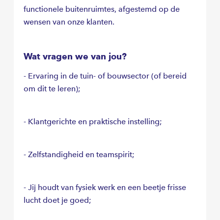
functionele buitenruimtes, afgestemd op de
teamverband functioneren. Bij ons krijg je de
wensen van onze klanten.
kans om je verder te ontwikkelen in een
afwisselende en dynamische werkomgeving. Wil
jij werken bij een gezellig en ambitieus bedrijf
Wat vragen we van jou?
waar jouw bijdrage echt telt? Solliciteer dan snel
en kom ons team versterken!
- Ervaring in de tuin- of bouwsector (of bereid
om dit te leren);
- Klantgerichte en praktische instelling;
- Zelfstandigheid en teamspirit;
- Jij houdt van fysiek werk en een beetje frisse
lucht doet je goed;