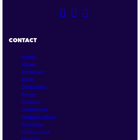
GA
GA
GA
NAAR
NAAR
NAAR
ONZE
ONZE
ONZE
FACEBOOK
LINKEDIN
INSTAGRAM
CONTACT
PAGINA
PAGINA
PAGINA
Almelo
Almere
Amsterdam
Breda
Doetinchem
Emmen
Enschede
Haaksbergen
Hoeksche Waard
Hoofddorp
Lichtenvoorde
Rijnsburg