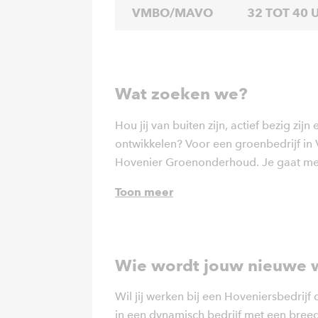
VMBO/MAVO
32 TOT 40 
Wat zoeken we?
Hou jij van buiten zijn, actief bezig zijn
ontwikkelen? Voor een groenbedrijf in 
Hovenier Groenonderhoud. Je gaat mee
uiteenlopende projecten en ontdek je a
Toon meer
praktijk.
Wie wordt jouw nieuwe 
Wil jij werken bij een Hoveniersbedrijf 
in een dynamisch bedrijf met een bre