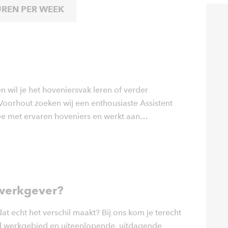
UREN PER WEEK
 en wil je het hoveniersvak leren of verder
Voorhout zoeken wij een enthousiaste Assistent
 met ervaren hoveniers en werkt aan
lle facetten van groenonderhoud direct in de
werkgever?
dat echt het verschil maakt? Bij ons kom je terecht
ed werkgebied en uiteenlopende, uitdagende