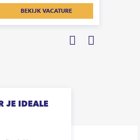
BEKIJK VACATURE
Prev
Next
 JE IDEALE