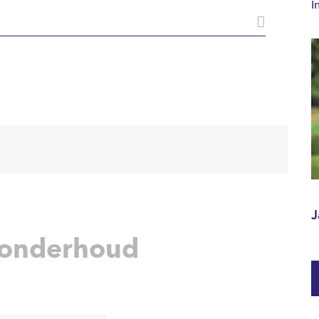
I
J
nonderhoud