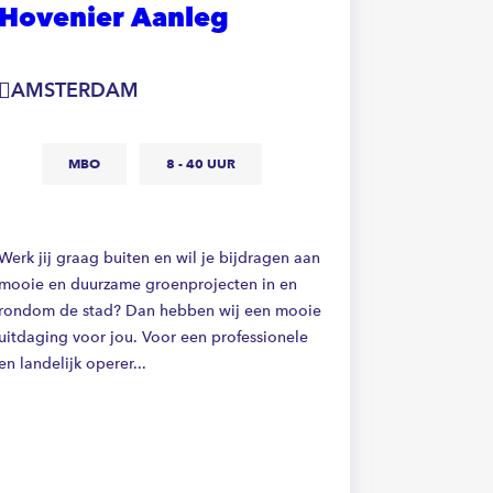
Hovenier Aanleg
Hoven
AMSTERDAM
UTREC
MBO
8 - 40 UUR
M
Werk jij graag buiten en wil je bijdragen aan
Werk jij gr
mooie en duurzame groenprojecten in en
mooie en d
rondom de stad? Dan hebben wij een mooie
rondom de 
uitdaging voor jou. Voor een professionele
uitdaging v
en landelijk operer...
en landelijk