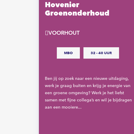
Hovenier
g
Groenonderhoud
VOORHOUT
R
MBO
32 - 40 UUR
eem je
Ben jij op zoek naar een nieuwe uitdaging,
n zijn wij
werk je graag buiten en krijg je energie van
sionele
een groene omgeving? Werk je het liefst
che zoeken
samen met fijne collega’s en wil je bijdragen
aan een mooiere...