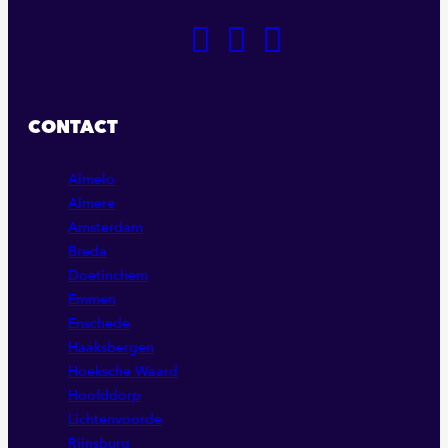
GA
GA
GA
NAAR
NAAR
NAAR
ONZE
ONZE
ONZE
FACEBOOK
LINKEDIN
INSTAGRAM
CONTACT
PAGINA
PAGINA
PAGINA
Almelo
Almere
Amsterdam
Breda
Doetinchem
Emmen
Enschede
Haaksbergen
Hoeksche Waard
Hoofddorp
Lichtenvoorde
Rijnsburg