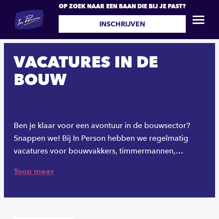
OP ZOEK NAAR EEN BAAN DIE BIJ JE PAST?
INSCHRIJVEN
VACATURES IN DE
BOUW
Ben je klaar voor een avontuur in de bouwsector?
Snappen we! Bij In Person hebben we regelmatig
vacatures voor bouwvakkers, timmermannen,
metselaars, en projectmanagers bij gerenommeerde
Toon meer
bouwbedrijven. Of je nu een ervaren professional
bent of net aan je carrière wilt beginnen, bij ons vind
je de perfecte baan die bij je past!