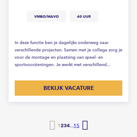
VMBO/MAVO
40 UUR
In deze functie ben je dagelijks onderweg naar
verschillende projecten. Samen met je collega zorg je
voor de montage en plaatsing van speel- en
sportvoorzieningen. Je werkt met verschillend...
BEKIJK VACATURE
Vorige
Volgende
1
2
3
4
...
15