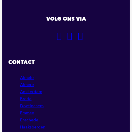
VOLG ONS VIA
GA
GA
GA
NAAR
NAAR
NAAR
ONZE
ONZE
ONZE
FACEBOOK
LINKEDIN
INSTAGRAM
CONTACT
PAGINA
PAGINA
PAGINA
Almelo
Almere
Amsterdam
Breda
Doetinchem
Emmen
Enschede
Haaksbergen