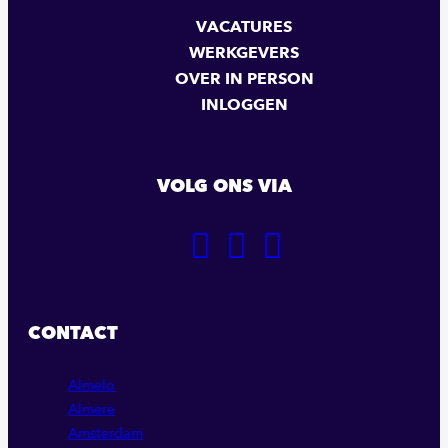
VACATURES
WERKGEVERS
OVER IN PERSON
INLOGGEN
VOLG ONS VIA
GA
GA
GA
NAAR
NAAR
NAAR
ONZE
ONZE
ONZE
FACEBOOK
LINKEDIN
INSTAGRAM
CONTACT
PAGINA
PAGINA
PAGINA
Almelo
Almere
Amsterdam