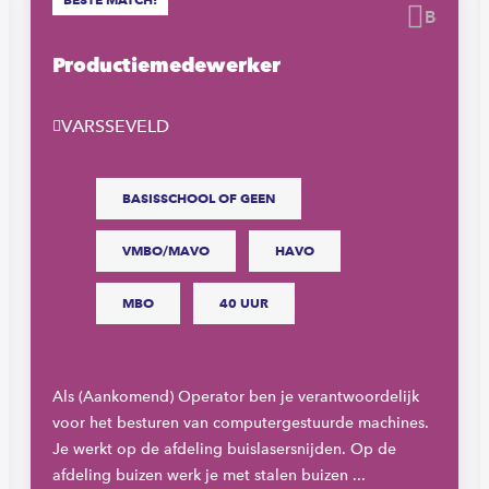
waren
Beware
Productiemedewerker
VARSSEVELD
BASISSCHOOL OF GEEN
VMBO/MAVO
HAVO
MBO
40 UUR
Als (Aankomend) Operator ben je verantwoordelijk
voor het besturen van computergestuurde machines.
Je werkt op de afdeling buislasersnijden. Op de
afdeling buizen werk je met stalen buizen ...