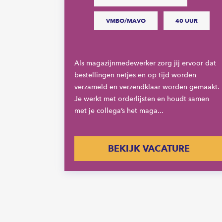
VMBO/MAVO
40 UUR
ijke schakel
ieke proces.
n lossen
Als magazijnmedewerker zorg jij ervoor dat
 van
bestellingen netjes en op tijd worden
verzameld en verzendklaar worden gemaakt.
Je werkt met orderlijsten en houdt samen
met je collega’s het maga...
E
BEKIJK VACATURE