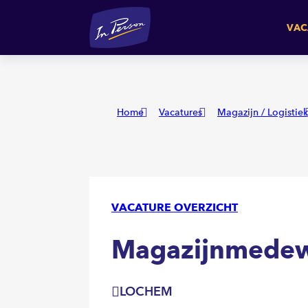
Magazijnmedewerker (Zom
VAC
Home
Vacatures
Magazijn / Logistiek
VACATURE OVERZICHT
Magazijnmedew
LOCHEM