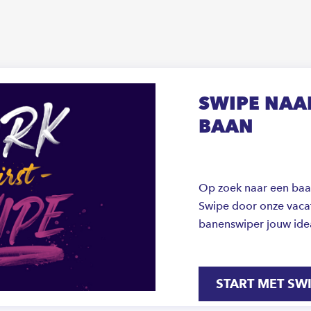
SWIPE NAAR
BAAN
Op zoek naar een baan 
Swipe door onze vacat
banenswiper jouw ide
START MET SW