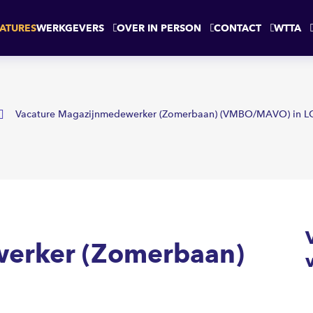
erbaan)
LOCHEM
ATURES
WERKGEVERS
OVER IN PERSON
CONTACT
WTTA
Vacature Magazijnmedewerker (Zomerbaan) (VMBO/MAVO) in
erker (Zomerbaan)