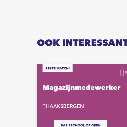
OOK INTERESSAN
BESTE MATCH!
Bewaren
erker
Magazijnmedewerker
HAAKSBERGEN
 UUR
BASISSCHOOL OF GEEN