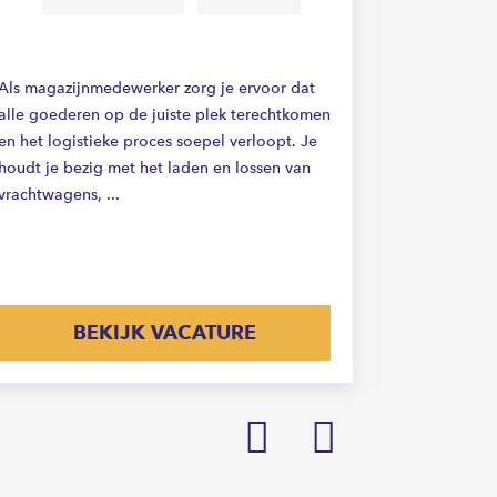
Als magazijnmedewerker zorg je ervoor dat
In deze func
alle goederen op de juiste plek terechtkomen
binnen het 
en het logistieke proces soepel verloopt. Je
Je houdt je
houdt je bezig met het laden en lossen van
van vrachtw
vrachtwagens, ...
goederen en
BEKIJK VACATURE
Prev
Next