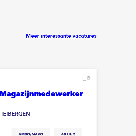
Meer interessante vacatures
Bewaren
Magazijnmedewerker
Logis
EIBERGEN
EIBER
VMBO/MAVO
40 UUR
V