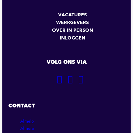
VACATURES
WERKGEVERS
OVER IN PERSON
INLOGGEN
VOLG ONS VIA
GA
GA
GA
NAAR
NAAR
NAAR
ONZE
ONZE
ONZE
FACEBOOK
LINKEDIN
INSTAGRAM
CONTACT
PAGINA
PAGINA
PAGINA
Almelo
Almere