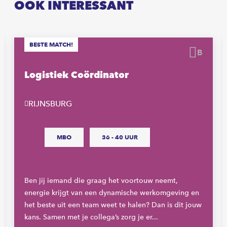
OOK INTERESSANT
BESTE MATCH!
waren
Beware
Logistiek Coördinator
RIJNSBURG
MBO
36 - 40 UUR
Ben jij iemand die graag het voortouw neemt,
energie krijgt van een dynamische werkomgeving en
het beste uit een team weet te halen? Dan is dit jouw
kans. Samen met je collega’s zorg je er...