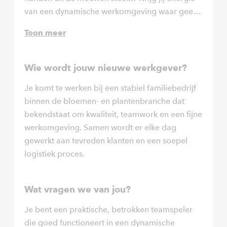
van een dynamische werkomgeving waar geen
dag hetzelfde is en weet jij een team in
Toon meer
beweging te krijgen én te houden? Dan is dit
jouw kans om echt het verschil te maken.
Wie wordt jouw nieuwe werkgever?
Je komt te werken bij een stabiel familiebedrijf
binnen de bloemen- en plantenbranche dat
bekendstaat om kwaliteit, teamwork en een fijne
werkomgeving. Samen wordt er elke dag
gewerkt aan tevreden klanten en een soepel
logistiek proces.
Wat vragen we van jou?
Je bent een praktische, betrokken teamspeler
die goed functioneert in een dynamische