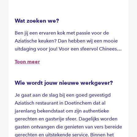
Wat zoeken we?
Ben jij een ervaren kok met passie voor de
Aziatische keuken? Dan hebben wij een mooie
uitdaging voor jou! Voor een sfeervol Chinees-
Indisch restaurant in Doetinchem zijn wij op
Toon meer
zoek naar een Zelfstandig Werkend Kok. Je
komt terecht in een gezellig en professioneel
keukenteam waar kwaliteit, samenwerking en
Wie wordt jouw nieuwe werkgever?
gastvrijheid centraal staan.
Je gaat aan de slag bij een goed gevestigd
Aziatisch restaurant in Doetinchem dat al
jarenlang bekendstaat om zijn authentieke
gerechten en gastvrije sfeer. Dagelijks worden
gasten ontvangen die genieten van vers bereide
gerechten en uitstekende service. Binnen het