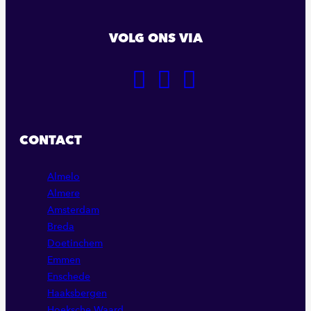
VOLG ONS VIA
GA
GA
GA
NAAR
NAAR
NAAR
ONZE
ONZE
ONZE
FACEBOOK
LINKEDIN
INSTAGRAM
CONTACT
PAGINA
PAGINA
PAGINA
Almelo
Almere
Amsterdam
Breda
Doetinchem
Emmen
Enschede
Haaksbergen
Hoeksche Waard