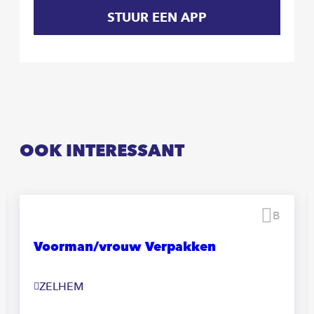
STUUR EEN APP
OOK INTERESSANT
waren
Beware
Voorman/vrouw Verpakken
ZELHEM