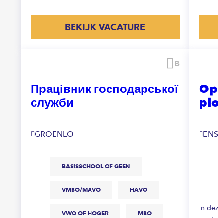
BEKIJK VACATURE
Bewaren
Працівник господарської
Op
служби
pl
GROENLO
EN
BASISSCHOOL OF GEEN
VMBO/MAVO
HAVO
In de
VWO OF HOGER
MBO