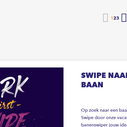
Vorige
1
2
3
SWIPE NAAR
BAAN
Op zoek naar een baan 
Swipe door onze vacat
banenswiper jouw ide