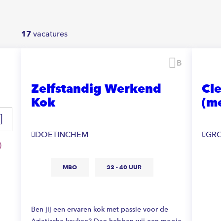
17
vacatures
Bewaren
Zelfstandig Werkend
Cl
Kok
(m
DOETINCHEM
G
MBO
32 - 40 UUR
Ben jij een ervaren kok met passie voor de