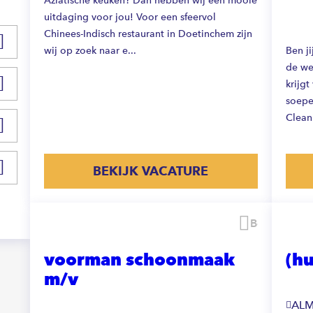
Aziatische keuken? Dan hebben wij een mooie
uitdaging voor jou! Voor een sfeervol
Chinees-Indisch restaurant in Doetinchem zijn
wij op zoek naar e...
Ben j
de we
krijgt
soepe
Clean
BEKIJK VACATURE
Bewaren
voorman schoonmaak
(h
m/v
AL