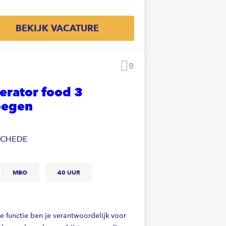
BEKIJK VACATURE
Bewaren
erator food 3
oegen
SCHEDE
MBO
40 UUR
ze functie ben je verantwoordelijk voor