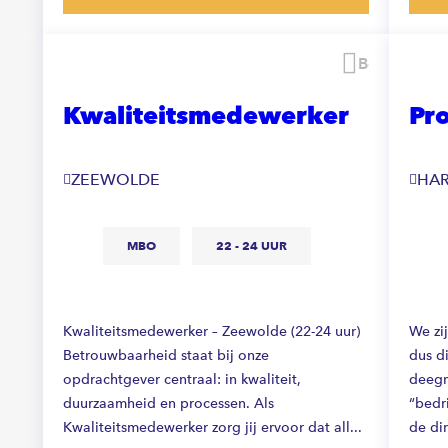
Bewaren
Kwaliteitsmedewerker
Pr
ZEEWOLDE
HA
MBO
22 - 24 UUR
Kwaliteitsmedewerker – Zeewolde (22-24 uur)
We zij
Betrouwbaarheid staat bij onze
dus d
opdrachtgever centraal: in kwaliteit,
deegm
duurzaamheid en processen. Als
“bedr
Kwaliteitsmedewerker zorg jij ervoor dat all...
de din