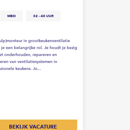
MBO
32 - 40 UUR
hulp)monteur in grootkeukenventilatie
 je een belangrijke rol. Je houdt je bezig
et onderhouden, repareren en
leren van ventilatiesystemen in
sionele keukens. Jo...
BEKIJK VACATURE