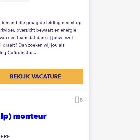
ij iemand die graag de leiding neemt op
rkvloer, overzicht bewaart en energie
 van een team dat dankzij jouw inzet
l draait? Dan zoeken wij jou als
ing Coördinator...
BEKIJK VACATURE
Bewaren
ulp) monteur
MERE