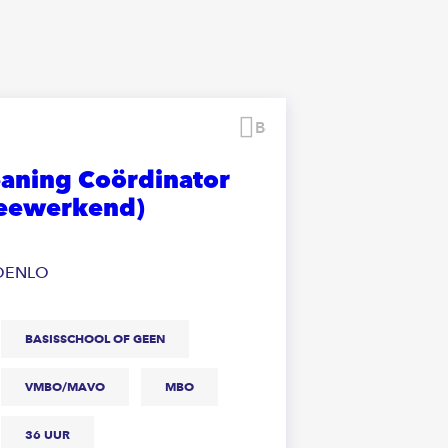
Bewaren
eaning Coördinator
eewerkend)
ROENLO
BASISSCHOOL OF GEEN
VMBO/MAVO
MBO
36 UUR