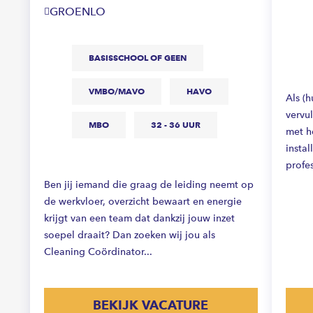
GROENLO
BASISSCHOOL OF GEEN
VMBO/MAVO
HAVO
Als (
vervul
MBO
32 - 36 UUR
met h
instal
profes
Ben jij iemand die graag de leiding neemt op
de werkvloer, overzicht bewaart en energie
krijgt van een team dat dankzij jouw inzet
soepel draait? Dan zoeken wij jou als
Cleaning Coördinator...
BEKIJK VACATURE