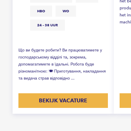
het b
produ
HBO
WO
het i
machi
24 - 38 UUR
Що ви будете робити? Ви працюватимете у
господарському відділі та, зокрема,
допомагатимете в їдальні. Робота буде
різноманітною: 🍽️ Приготування, накладання
та видача страв відповідно ...
BEKIJK VACATURE