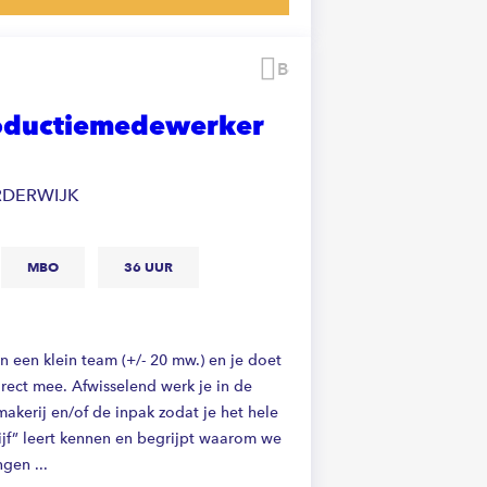
Bewaren
oductiemedewerker
RDERWIJK
MBO
36 UUR
n een klein team (+/- 20 mw.) en je doet
irect mee. Afwisselend werk je in de
akerij en/of de inpak zodat je het hele
ijf” leert kennen en begrijpt waarom we
gen ...