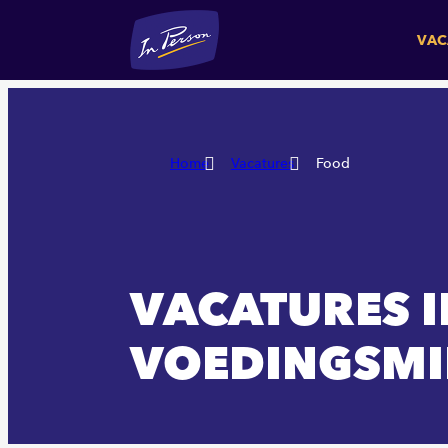
VAC
Home
Vacatures
Food
VACATURES I
VOEDINGSMI