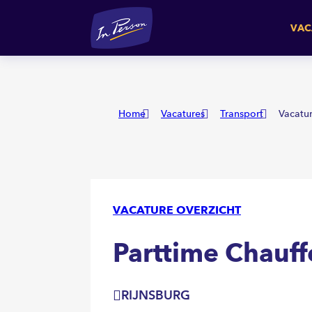
Parttime Chauffeur C
RIJNS
VAC
Home
Vacatures
Transport
Vacatur
VACATURE OVERZICHT
Parttime Chauff
RIJNSBURG