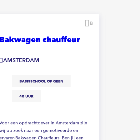
Bewaren
Bakwagen chauffeur
Vrach
CE
AMSTERDAM
NUMA
BASISSCHOOL OF GEEN
M
40 UUR
Voor onze o
Voor een opdrachtgever in Amsterdam zijn
naar een vr
wij op zoek naar een gemotiveerde en
ervoor dat 
ervaren Bakwagen Chauffeurs. Ben jij een
en in perfec