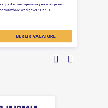
aanpakker met rijervaring en zoek je een
Nederland 
betrouwbare werkgever? Dan is...
BEKIJK VACATURE
Prev
Next
 JE IDEALE