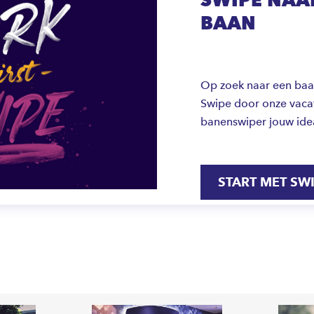
BAAN
Op zoek naar een baan 
Swipe door onze vacat
banenswiper jouw ide
START MET SW