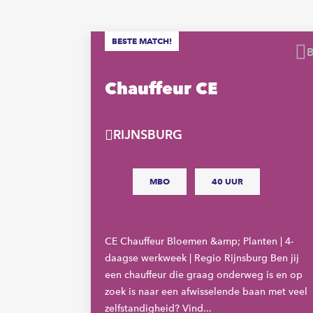
BESTE MATCH!
Bewaren
Chauffeur CE
ur
RIJNSBURG
MBO
40 UUR
CE Chauffeur Bloemen &amp; Planten | 4-
daagse werkweek | Regio Rijnsburg Ben jij
een chauffeur die graag onderweg is en op
zoek is naar een afwisselende baan met veel
 op zoek
zelfstandigheid? Vind...