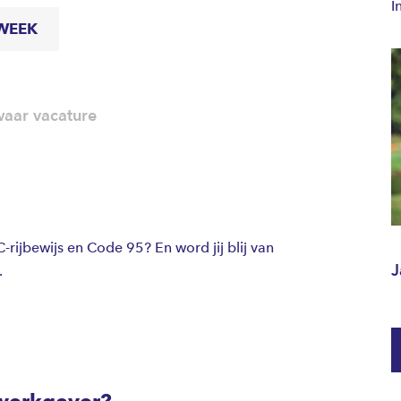
I
 WEEK
aar vacature
C-rijbewijs en Code 95? En word jij blij van
J
.
werkgever?