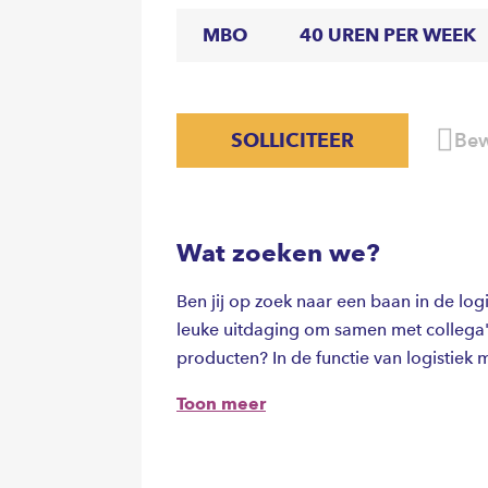
MBO
40 UREN PER WEEK
SOLLICITEER
Bew
Wat zoeken we?
Ben jij op zoek naar een baan in de logi
leuke uitdaging om samen met collega'
producten? In de functie van logistiek
samen zorgt voor de in- en opslag. Daa
Toon meer
lossen van vrachtwagens en het verzend
van een elektronische pallettruck, rea
een 3-ploegendienst uitgevoerd.