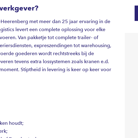
werkgever?
's-Heerenberg met meer dan 25 jaar ervaring in de
ogistics levert een complete oplossing voor elke
voeren. Van pakketje tot complete trailer- of
koeriersdiensten, expreszendingen tot warehousing,
voerde goederen wordt rechtstreeks bij de
everen tevens extra lossystemen zoals kranen e.d.
moment. Stiptheid in levering is keer op keer voor
ken houdt;
erk;