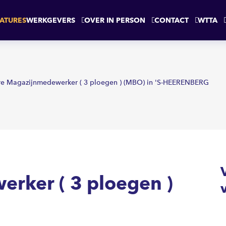
loegen )
'S-HEERENBERG
ATURES
WERKGEVERS
OVER IN PERSON
CONTACT
WTTA
re Magazijnmedewerker ( 3 ploegen ) (MBO) in 'S-HEERENBERG
rker ( 3 ploegen )