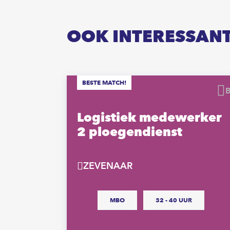
OOK INTERESSAN
BESTE MATCH!
Bewaren
r
Logistiek medewerker
2 ploegendienst
ZEVENAAR
MBO
32 - 40 UUR
die graag