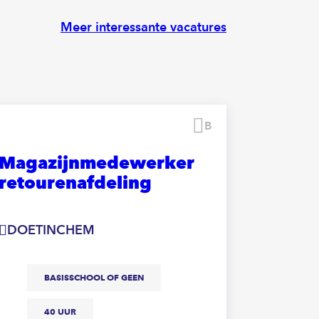
Meer interessante vacatures
Bewaren
Magazijnmedewerker
Logis
retourenafdeling
Late d
DOETINCHEM
ZEVEN
BASISSCHOOL OF GEEN
M
40 UUR