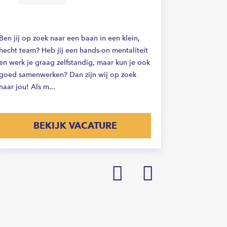
Zorg jij erv
het magazij
Ben jij op zoek naar een baan in een klein,
logistiek en
hecht team? Heb jij een hands-on mentaliteit
mouwen in 
en werk je graag zelfstandig, maar kun je ook
functie als L
goed samenwerken? Dan zijn wij op zoek
naar jou! Als m...
BEKIJK VACATURE
Prev
Next