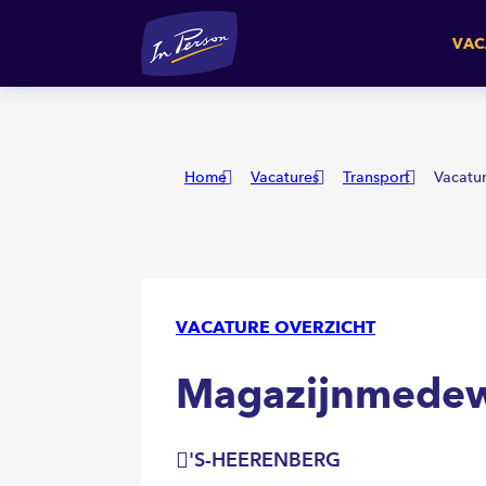
Magazijnmedewerker ( 3 p
VAC
Home
Vacatures
Transport
Vacatu
VACATURE OVERZICHT
Magazijnmedewe
'S-HEERENBERG