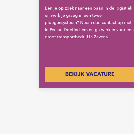
edrijf die
Ben je op zoek naar een baan in de logistiek
ert op een
en werk je graag in een twee
e brede
ploegensysteem? Neem dan contact op met
In Person Doetinchem en ga werken voor een
groot transportbedrijf in Zevena...
E
BEKIJK VACATURE