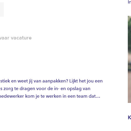
I
aar vacature
stiek en weet jij van aanpakken? Lijkt het jou een
s zorg te dragen voor de in- en opslag van
 medewerker kom je te werken in een team dat
rnaast ben je verantwoordelijk voor het laden en
 klaarmaken van bestellingen. Dit doe je behulp
K
chtruck en heftruck. De werkzaamheden worden in