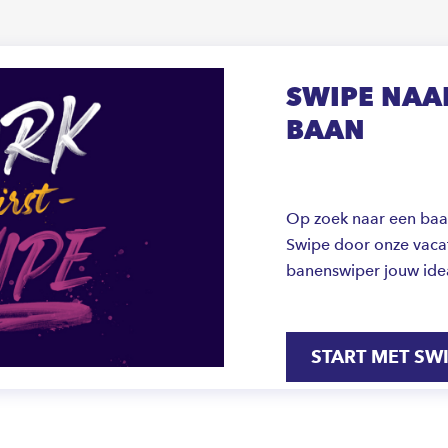
SWIPE NAAR
BAAN
Op zoek naar een baan 
Swipe door onze vacat
banenswiper jouw ide
START MET SW