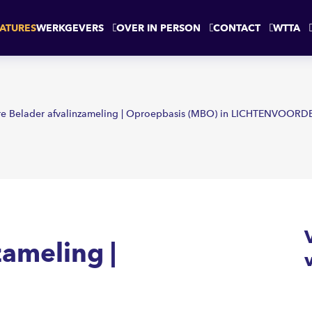
 Oproepbasis
LICHTENVOORDE
ATURES
WERKGEVERS
OVER IN PERSON
CONTACT
WTTA
re Belader afvalinzameling | Oproepbasis (MBO) in LICHTENVOORD
zameling |