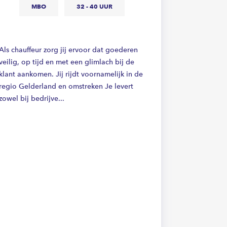
MBO
32 - 40 UUR
V
32
Als chauffeur zorg jij ervoor dat goederen
veilig, op tijd en met een glimlach bij de
klant aankomen. Jij rijdt voornamelijk in de
regio Gelderland en omstreken Je levert
· &nbsp; &n
zowel bij bedrijve...
moderne wa
tijd klaar =
&nbsp; Alles
werkt zelfst