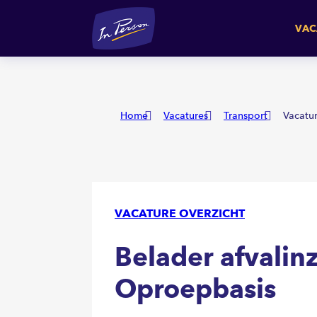
Belader afvalinzameling |
VAC
Home
Vacatures
Transport
Vacatu
VACATURE OVERZICHT
Belader afvalin
Oproepbasis