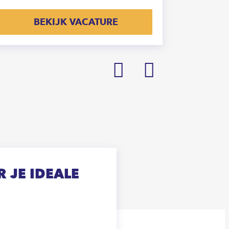
BEKIJK VACATURE
Prev
Next
 JE IDEALE