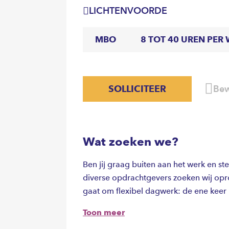
LICHTENVOORDE
MBO
8 TOT 40 UREN PER
SOLLICITEER
Bew
Wat zoeken we?
Ben jij graag buiten aan het werk en s
diverse opdrachtgevers zoeken wij opro
gaat om flexibel dagwerk: de ene keer r
op reguliere inzamelroutes.
Toon meer
Je komt in een poule terecht en wij be