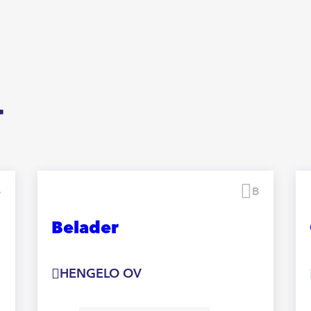
T
Bewaren
Bewaren
Belader
HENGELO OV