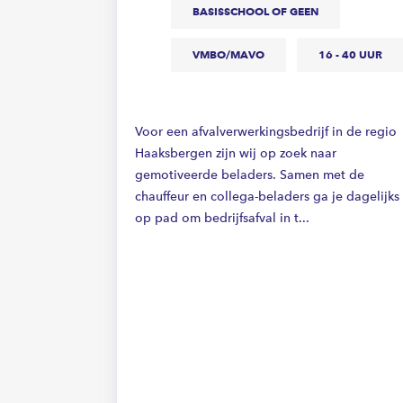
BASISSCHOOL OF GEEN
VMBO/MAVO
16 - 40 UUR
Voor een afvalverwerkingsbedrijf in de regio
Haaksbergen zijn wij op zoek naar
gemotiveerde beladers. Samen met de
chauffeur en collega-beladers ga je dagelijks
- 32 UUR
op pad om bedrijfsafval in t...
ind je het
dit dé baan
r in
 een