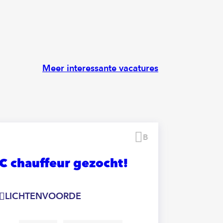
Meer interessante vacatures
Bewaren
C chauffeur gezocht!
Chauf
wage
LICHTENVOORDE
VARSS