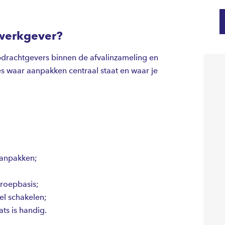
e flexibel beschikbaar bent en graag afwisselend
werkgever?
opdrachtgevers binnen de afvalinzameling en
ies waar aanpakken centraal staat en waar je
 aanpakken;
proepbasis;
el schakelen;
ts is handig.