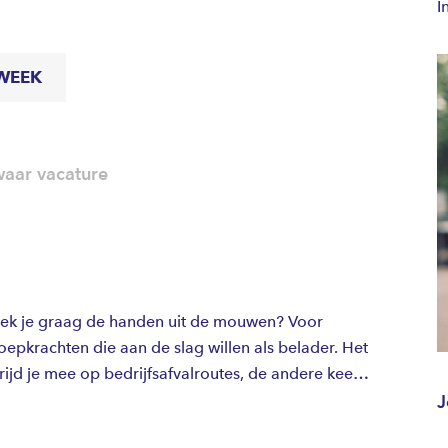
I
 WEEK
aar vacature
teek je graag de handen uit de mouwen? Voor
epkrachten die aan de slag willen als belader. Het
ijd je mee op bedrijfsafvalroutes, de andere keer
J
naderen je wanneer er werk beschikbaar is, vaak al