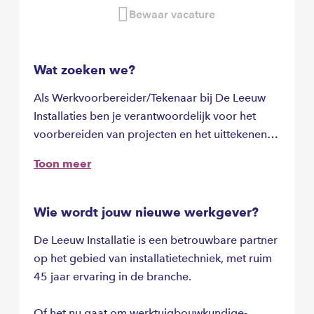
Bewaar vacature
Wat zoeken we?
Als Werkvoorbereider/Tekenaar bij De Leeuw
Installaties ben je verantwoordelijk voor het
voorbereiden van projecten en het uittekenen
van installaties. Je hebt ervaring in de
Toon meer
installatiebranche, bij voorkeur in de
woningbouw, en bent toe aan een tweede of
derde stap in je carrière met mooie
Wie wordt jouw nieuwe werkgever?
doorgroeimogelijkheden.
De Leeuw Installatie is een betrouwbare partner
op het gebied van installatietechniek, met ruim
Naast tekenwerk ben je ook betrokken bij
45 jaar ervaring in de branche.
werkvoorbereiding en calculaties. Je bent al
enigszins ervaren in de installatiewereld op het
Of het nu gaat om werktuigbouwkundige-,