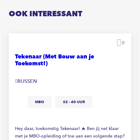
OOK INTERESSANT
waren
Beware
Tekenaar (Met Bouw aan je
Toekomst!)
RIJSSEN
MBO
32 - 40 UUR
Hey daar, toekomstig Tekenaar! 🔥 Ben jij net klaar
met je MBO-opleiding of toe aan een volgende stap?