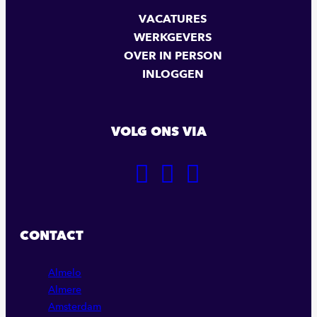
VACATURES
WERKGEVERS
OVER IN PERSON
INLOGGEN
VOLG ONS VIA
GA
GA
GA
NAAR
NAAR
NAAR
ONZE
ONZE
ONZE
FACEBOOK
LINKEDIN
INSTAGRAM
CONTACT
PAGINA
PAGINA
PAGINA
Almelo
Almere
Amsterdam