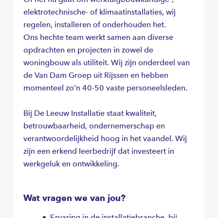
gebied van elektra en/of werktuigbouwkundige
elektrotechnische- of klimaatinstallaties, wij
installaties. Indien je nog niet bekend bent met 1
regelen, installeren of onderhouden het.
van de beide, zullen wij je hierin opleiden.
Ons hechte team werkt samen aan diverse
opdrachten en projecten in zowel de
Het programma waarmee gewerkt wordt is niet
woningbouw als utiliteit. Wij zijn onderdeel van
relevant; wij zullen je hierin trainen. Je zult niet
de Van Dam Groep uit Rijssen en hebben
alleen op kantoor werken, maar ook nauw
momenteel zo'n 40-50 vaste personeelsleden.
samenwerken met collega's op de bouw.
Bouwvergaderingen bijwonen en indien nodig
Bij De Leeuw Installatie staat kwaliteit,
de bouw bezoeken behoren ook tot je
betrouwbaarheid, ondernemerschap en
takenpakket. Je komt te werken in een klein
verantwoordelijkheid hoog in het vaandel. Wij
team van 11 betrokken collega's waar een
zijn een erkend leerbedrijf dat investeert in
gemoedelijke sfeer heerst en waar veel ruimte is
werkgeluk en ontwikkeling.
voor eigen inbreng en ontwikkeling.
Wat vragen we van jou?
Ervaring in de installatiebranche, bij