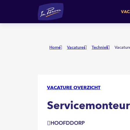
Servicemonteur Buitendien
VAC
Home
Vacatures
Techniek
Vacatur
VACATURE OVERZICHT
Servicemonteur
HOOFDDORP