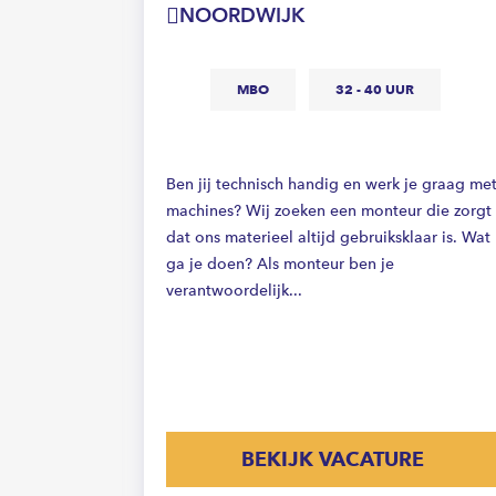
NOORDWIJK
MBO
32 - 40 UUR
BO
Ben jij technisch handig en werk je graag me
machines? Wij zoeken een monteur die zorgt
dat ons materieel altijd gebruiksklaar is. Wat
ga je doen? Als monteur ben je
ch inzicht
verantwoordelijk...
 locaties?
t ga je
Netten
E
BEKIJK VACATURE