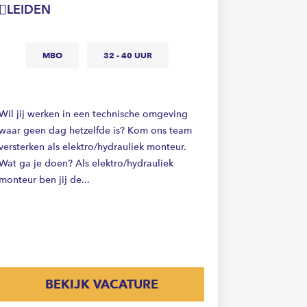
LEIDEN
LEIDEN
MBO
32 - 40 UUR
M
Wil jij werken in een technische omgeving
waar geen dag hetzelfde is? Kom ons team
Ben jij een
versterken als elektro/hydrauliek monteur.
installatie
Wat ga je doen? Als elektro/hydrauliek
uitdaging?
monteur ben jij de...
jou! Wat ga
ben jij dé sp
BEKIJK VACATURE