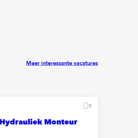
Meer interessante vacatures
Bewaren
Hydrauliek Monteur
Servi
Instal