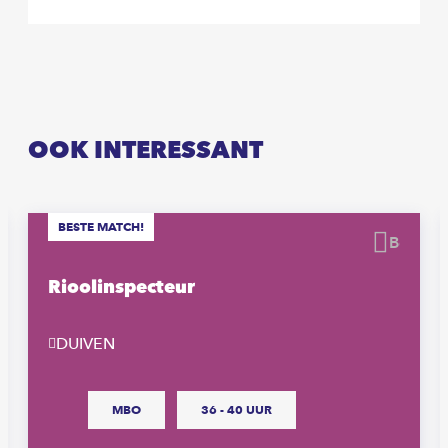
OOK INTERESSANT
BESTE MATCH!
waren
Beware
Rioolinspecteur
DUIVEN
MBO
36 - 40 UUR