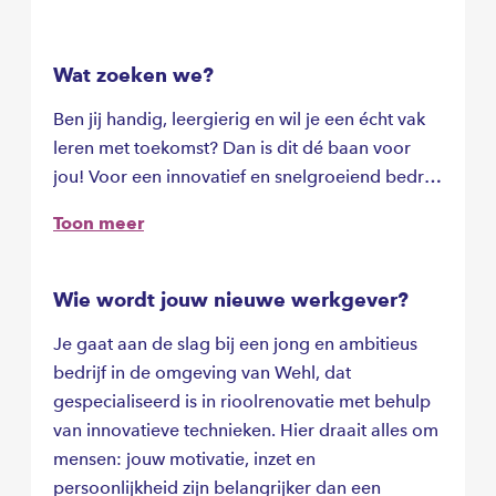
Wat zoeken we?
Ben jij handig, leergierig en wil je een écht vak
leren met toekomst? Dan is dit dé baan voor
jou! Voor een innovatief en snelgroeiend bedrijf
in de regio zoeken wij aanpakkers die
Toon meer
rioolbuizen van binnenuit willen leren repareren.
Uniek werk, mét interne opleiding van 16 weken
en veel doorgroeikansen!
Wie wordt jouw nieuwe werkgever?
Je gaat aan de slag bij een jong en ambitieus
bedrijf in de omgeving van Wehl, dat
gespecialiseerd is in rioolrenovatie met behulp
van innovatieve technieken. Hier draait alles om
mensen: jouw motivatie, inzet en
persoonlijkheid zijn belangrijker dan een