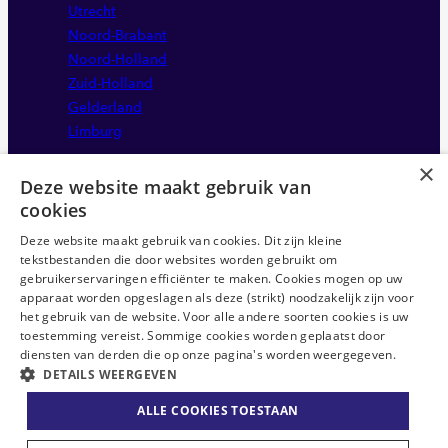
Utrecht
Noord-Brabant
Noord-Holland
Zuid-Holland
Gelderland
Limburg
×
Deze website maakt gebruik van
cookies
Deze website maakt gebruik van cookies. Dit zijn kleine
tekstbestanden die door websites worden gebruikt om
gebruikerservaringen efficiënter te maken. Cookies mogen op uw
apparaat worden opgeslagen als deze (strikt) noodzakelijk zijn voor
Disclaimer
het gebruik van de website. Voor alle andere soorten cookies is uw
Sitemap
toestemming vereist. Sommige cookies worden geplaatst door
Privacystatement
diensten van derden die op onze pagina's worden weergegeven.
DETAILS WEERGEVEN
Anti-discriminatie statement
ABU CAO
ALLE COOKIES TOESTAAN
Algemene voorwaarden