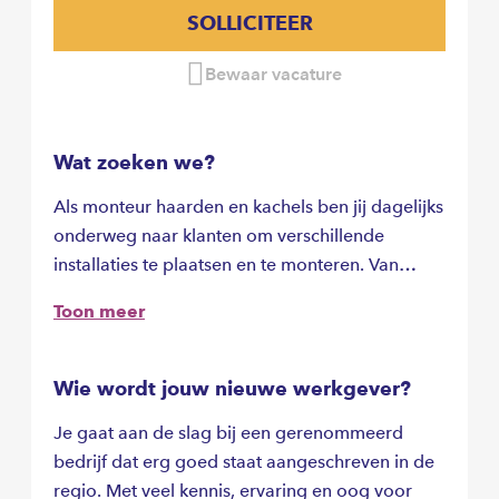
SOLLICITEER
Bewaar vacature
Wat zoeken we?
Als monteur haarden en kachels ben jij dagelijks
onderweg naar klanten om verschillende
installaties te plaatsen en te monteren. Van
vrijstaande houtkachels tot moderne elektrische
Toon meer
haarden: jij zorgt voor een nette, veilige en
professionele afwerking.Je werkzaamheden
bestaan onder andere uit:
Wie wordt jouw nieuwe werkgever?
Je gaat aan de slag bij een gerenommeerd
bedrijf dat erg goed staat aangeschreven in de
regio. Met veel kennis, ervaring en oog voor