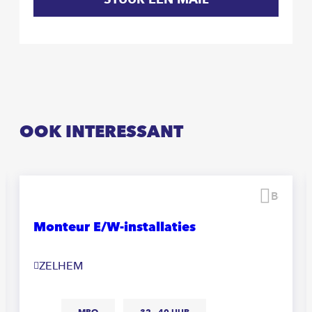
OOK INTERESSANT
waren
Beware
Monteur E/W-installaties
ZELHEM
MBO
32 - 40 UUR