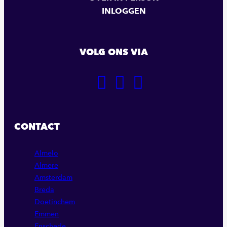
INLOGGEN
VOLG ONS VIA
GA
GA
GA
NAAR
NAAR
NAAR
ONZE
ONZE
ONZE
FACEBOOK
LINKEDIN
INSTAGRAM
CONTACT
PAGINA
PAGINA
PAGINA
Almelo
Almere
Amsterdam
Breda
Doetinchem
Emmen
Enschede