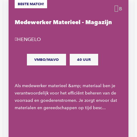
BESTE MATCH!
waren
Beware
Medewerker Materieel - Magazijn
HENGELO
VMBO/MAVO
40 UUR
Als medewerker materieel &amp; materiaal ben je
verantwoordelijk voor het efficiënt beheren van de
voorraad en goederenstromen. Je zorgt ervoor dat
materialen en gereedschappen op tijd besc...