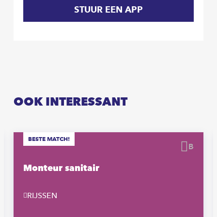
STUUR EEN APP
OOK INTERESSANT
BESTE MATCH!
waren
Beware
Monteur sanitair
RIJSSEN