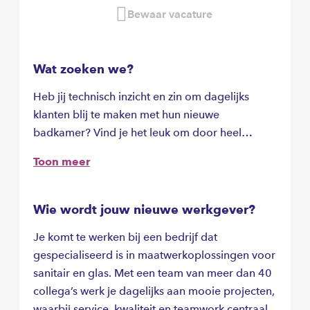
Bewaar vacature
Wat zoeken we?
Heb jij technisch inzicht en zin om dagelijks
klanten blij te maken met hun nieuwe
badkamer? Vind je het leuk om door heel
Nederland te reizen, altijd in goed gezelschap
Toon meer
van een collega en met een nieuwe,
comfortabele bus? Dan is deze functie als
Monteur Sanitair jou op het lijf geschreven!
Wie wordt jouw nieuwe werkgever?
Samen met een ervaren collega ga je op pad
Je komt te werken bij een bedrijf dat
om douchecabines en ander sanitair te
gespecialiseerd is in maatwerkoplossingen voor
installeren bij particulieren en bedrijven. Geen
sanitair en glas. Met een team van meer dan 40
dag is hetzelfde, en je werkt altijd van maandag
collega’s werk je dagelijks aan mooie projecten,
tot en met vrijdag – het weekend is helemaal van
waarbij service, kwaliteit en teamwork centraal