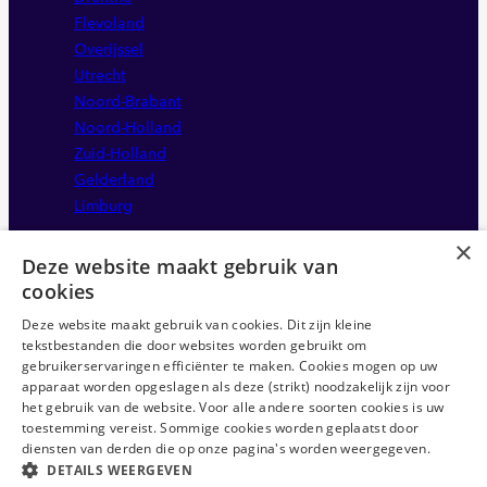
Flevoland
Overijssel
Utrecht
Noord-Brabant
Noord-Holland
Zuid-Holland
Gelderland
Limburg
×
Deze website maakt gebruik van
cookies
Deze website maakt gebruik van cookies. Dit zijn kleine
tekstbestanden die door websites worden gebruikt om
gebruikerservaringen efficiënter te maken. Cookies mogen op uw
apparaat worden opgeslagen als deze (strikt) noodzakelijk zijn voor
Disclaimer
het gebruik van de website. Voor alle andere soorten cookies is uw
Sitemap
toestemming vereist. Sommige cookies worden geplaatst door
Privacystatement
diensten van derden die op onze pagina's worden weergegeven.
DETAILS WEERGEVEN
Anti-discriminatie statement