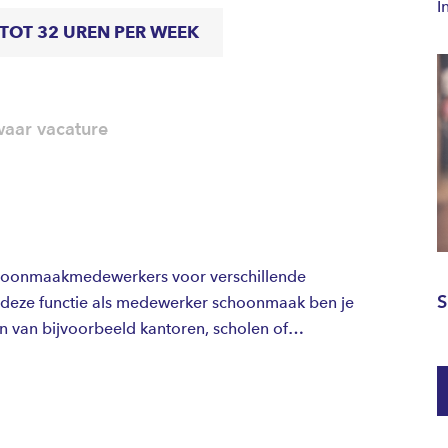
I
 TOT 32 UREN PER WEEK
aar vacature
choonmaakmedewerkers voor verschillende
S
In deze functie als medewerker schoonmaak ben je
 van bijvoorbeeld kantoren, scholen of
ever in de avond? De werktijden zijn in overleg.