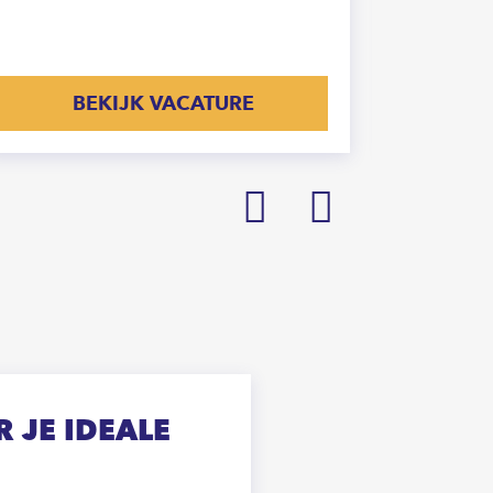
BEKIJK VACATURE
Prev
Next
 JE IDEALE