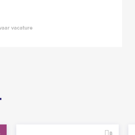
aar vacature
T
Bewaren
Bewaren