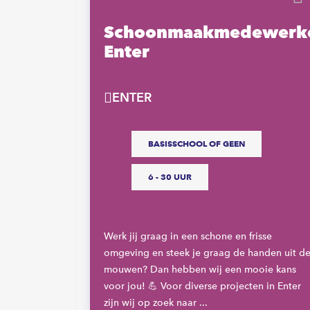
Schoonmaakmedewerk
Enter
ENTER
BASISSCHOOL OF GEEN
BO
6 - 30 UUR
Werk jij graag in een schone en frisse
omgeving en steek je graag de handen uit d
optimaal
mouwen? Dan hebben wij een mooie kans
erkt graag
voor jou! 💪 Voor diverse projecten in Enter
 Je hebt
zijn wij op zoek naar ...
s waar je