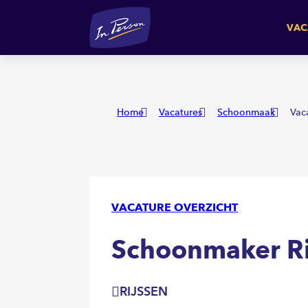
Schoonmaker Rijssen
RIJSS
VAC
Home
Vacatures
Schoonmaak
Vac
VACATURE OVERZICHT
Schoonmaker Ri
RIJSSEN