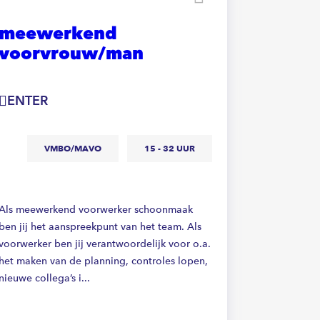
meewerkend
Schoo
voorvrouw/man
ZUTPH
ENTER
V
VMBO/MAVO
15 - 32 UUR
Ben jij een
zelfstandig?
Als meewerkend voorwerker schoonmaak
Zutphen is 
ben jij het aanspreekpunt van het team. Als
een schoonm
voorwerker ben jij verantwoordelijk voor o.a.
zorgt voor e
het maken van de planning, controles lopen,
nieuwe collega’s i...