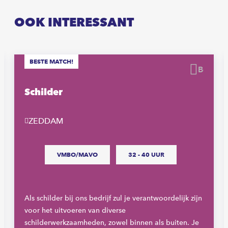
OOK INTERESSANT
BESTE MATCH!
waren
Beware
Schilder
ZEDDAM
VMBO/MAVO
32 - 40 UUR
Als schilder bij ons bedrijf zul je verantwoordelijk zijn
voor het uitvoeren van diverse
schilderwerkzaamheden, zowel binnen als buiten. Je