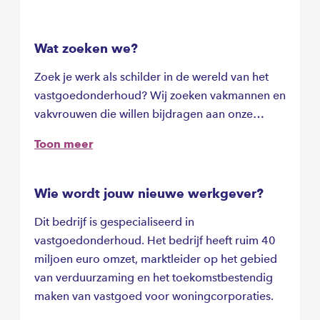
Wat zoeken we?
Zoek je werk als schilder in de wereld van het
vastgoedonderhoud? Wij zoeken vakmannen en
vakvrouwen die willen bijdragen aan onze
mooie onderhouds- en
Toon meer
verduurzamingsprojecten. Het bedrijf heeft
uitdagende projecten in regio Achterhoek. Het
bedrijf werkt veel woningbouwcorporaties.
Wie wordt jouw nieuwe werkgever?
Lever je liever mooi schilderwerk af bij
Dit bedrijf is gespecialiseerd in
particulieren, vve’s of zorginstellingen? Dan
vastgoedonderhoud. Het bedrijf heeft ruim 40
hebben we hiervoor ook werk in regio
miljoen euro omzet, marktleider op het gebied
Achterhoek.
van verduurzaming en het toekomstbestendig
maken van vastgoed voor woningcorporaties.