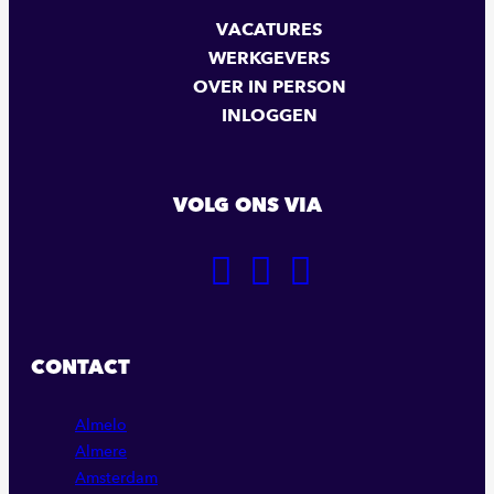
VACATURES
WERKGEVERS
OVER IN PERSON
INLOGGEN
VOLG ONS VIA
GA
GA
GA
NAAR
NAAR
NAAR
ONZE
ONZE
ONZE
FACEBOOK
LINKEDIN
INSTAGRAM
CONTACT
PAGINA
PAGINA
PAGINA
Almelo
Almere
Amsterdam