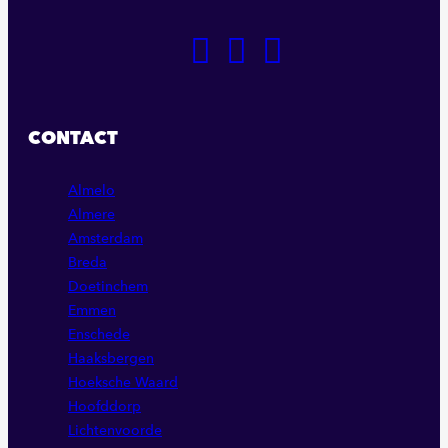
GA
GA
GA
NAAR
NAAR
NAAR
ONZE
ONZE
ONZE
FACEBOOK
LINKEDIN
INSTAGRAM
CONTACT
PAGINA
PAGINA
PAGINA
Almelo
Almere
Amsterdam
Breda
Doetinchem
Emmen
Enschede
Haaksbergen
Hoeksche Waard
Hoofddorp
Lichtenvoorde