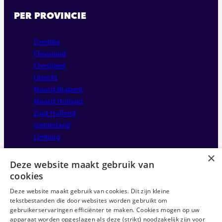
PER PROVINCIE
Drenthe
Flevoland
Overijssel
Utrecht
Noord-Brabant
Noord-Holland
Zuid-Holland
Gelderland
Limburg
×
Deze website maakt gebruik van
cookies
Deze website maakt gebruik van cookies. Dit zijn kleine
tekstbestanden die door websites worden gebruikt om
gebruikerservaringen efficiënter te maken. Cookies mogen op uw
apparaat worden opgeslagen als deze (strikt) noodzakelijk zijn voor