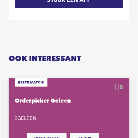
OOK INTERESSANT
BESTE MATCH!
waren
Beware
Orderpicker Geleen
GELEEN