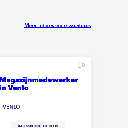
Meer interessante vacatures
Bewaren
Magazijnmedewerker
🚚
in Venlo
Magaz
Logist
VENLO
VENLO
BASISSCHOOL OF GEEN