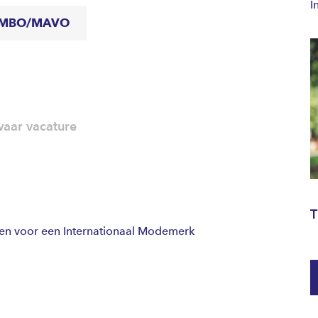
I
MBO/MAVO
aar vacature
T
ken voor een Internationaal Modemerk