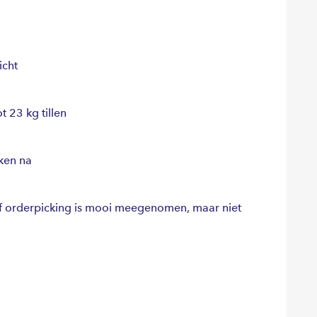
icht
t 23 kg tillen
ken na
 of orderpicking is mooi meegenomen, maar niet