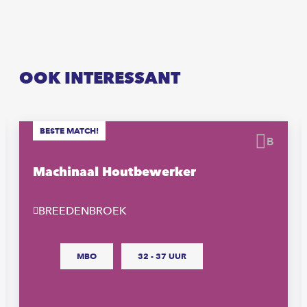
OOK INTERESSANT
BESTE MATCH!
waren
Beware
Machinaal Houtbewerker
BREEDENBROEK
MBO
32 - 37 UUR