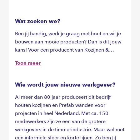
Wat zoeken we?
Ben jij handig, werk je graag met hout en wil je
bouwen aan mooie producten? Dan is dit jouw
kans! Voor een producent van Kozijnen &
Prefab Wanden zijn wij op zoek naar
Toon meer
werkplaatstimmermannen. Of je nu ervaren
bent of juist wilt leren: er is altijd een passende
plek voor jou binnen de afdelingen houten
Wie wordt jouw nieuwe werkgever?
kozijnen en prefab wanden. weet je nog niet
Al meer dan 80 jaar produceert dit bedrijf
precies waar je het beste tot je recht komt?
houten kozijnen en Prefab wanden voor
Geen probleem! Samen kijken we welke
projecten in heel Nederland. Met ca. 150
werkplek het beste bij jou past.
medewerkers zijn ze een van de grotere
werkgevers in de timmerindustrie. Maar wel met
een informele sfeer en korte lijnen. Zo ben jij