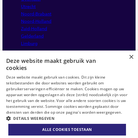
Utrecht
Noord-Brabant
Noord-Holland
Zuid-Holland
Gelderland
Limburg
×
Deze website maakt gebruik van
cookies
Deze website maakt gebruik van cookies. Dit zijn kleine
tekstbestanden die door websites worden gebruikt om
gebruikerservaringen efficiënter te maken. Cookies mogen op uw
apparaat worden opgeslagen als deze (strikt) noodzakelijk zijn voor
Disclaimer
het gebruik van de website. Voor alle andere soorten cookies is uw
Sitemap
toestemming vereist. Sommige cookies worden geplaatst door
Privacystatement
diensten van derden die op onze pagina's worden weergegeven.
DETAILS WEERGEVEN
Anti-discriminatie statement
ABU CAO
ALLE COOKIES TOESTAAN
Algemene voorwaarden