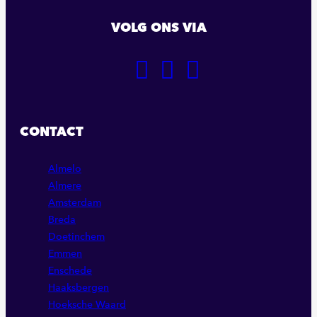
VOLG ONS VIA
GA
GA
GA
NAAR
NAAR
NAAR
ONZE
ONZE
ONZE
FACEBOOK
LINKEDIN
INSTAGRAM
CONTACT
PAGINA
PAGINA
PAGINA
Almelo
Almere
Amsterdam
Breda
Doetinchem
Emmen
Enschede
Haaksbergen
Hoeksche Waard