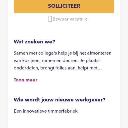
SOLLICITEER
Bewaar vacature
Wat zoeken we?
Samen met collega's help je bij het afmonteren
van kozijnen, ramen en deuren. Je plaatst
onderdelen, brengt folies aan, helpt met
inpakken en zorgt ervoor dat alles netjes en
Toon meer
klaar voor verzending is. Geen ervaring? Geen
probleem, je wordt goed ingewerkt.
Wie wordt jouw nieuwe werkgever?
Een innovatieve timmerfabriek.