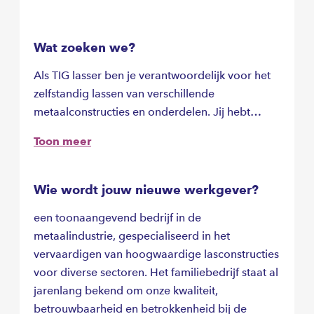
Wat zoeken we?
Als TIG lasser ben je verantwoordelijk voor het
zelfstandig lassen van verschillende
metaalconstructies en onderdelen. Jij hebt
ervaring met het lassen van roestvrij staal,
Toon meer
aluminium en andere materialen. Je werkt aan
diverse projecten, van kleine series tot grotere
opdrachten, waarbij precisie en vakmanschap
Wie wordt jouw nieuwe werkgever?
essentieel zijn. Je hebt een scherp oog voor
een toonaangevend bedrijf in de
detail en zorgt ervoor dat de lasnaden voldoen
metaalindustrie, gespecialiseerd in het
aan de hoogste kwaliteitsnormen.
vervaardigen van hoogwaardige lasconstructies
voor diverse sectoren. Het familiebedrijf staat al
jarenlang bekend om onze kwaliteit,
betrouwbaarheid en betrokkenheid bij de