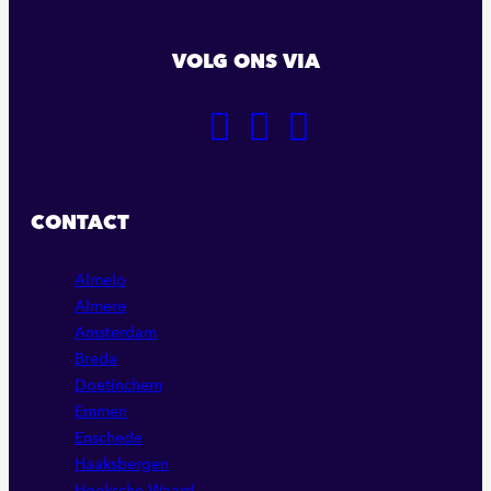
VOLG ONS VIA
GA
GA
GA
NAAR
NAAR
NAAR
ONZE
ONZE
ONZE
FACEBOOK
LINKEDIN
INSTAGRAM
CONTACT
PAGINA
PAGINA
PAGINA
Almelo
Almere
Amsterdam
Breda
Doetinchem
Emmen
Enschede
Haaksbergen
Hoeksche Waard