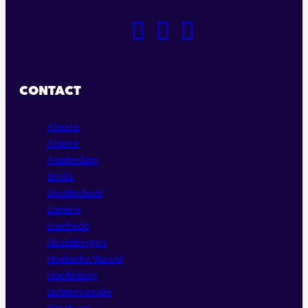
GA
GA
GA
NAAR
NAAR
NAAR
ONZE
ONZE
ONZE
FACEBOOK
LINKEDIN
INSTAGRAM
CONTACT
PAGINA
PAGINA
PAGINA
Almelo
Almere
Amsterdam
Breda
Doetinchem
Emmen
Enschede
Haaksbergen
Hoeksche Waard
Hoofddorp
Lichtenvoorde