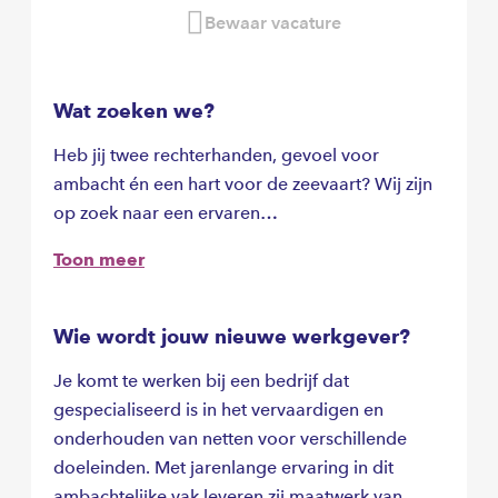
Bewaar vacature
Wat zoeken we?
Heb jij twee rechterhanden, gevoel voor
ambacht én een hart voor de zeevaart? Wij zijn
op zoek naar een ervaren
nettenboeter/nettenmaker die zich toelegt op
Toon meer
het maken én onderhouden van visnetten voor
de zeevisserij!
Wie wordt jouw nieuwe werkgever?
Je komt te werken bij een bedrijf dat
gespecialiseerd is in het vervaardigen en
onderhouden van netten voor verschillende
doeleinden. Met jarenlange ervaring in dit
ambachtelijke vak leveren zij maatwerk van