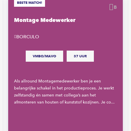
BESTE MATCH!
waren
Beware
Montage Medewerker
BORCULO
VMBO/MAVO
37 UUR
Als allround Montagemedewerker ben je een
belangrijke schakel in het productieproces. Je werkt
zelfstandig én samen met collega’s aan het
afmonteren van houten of kunststof kozijnen. Je co...