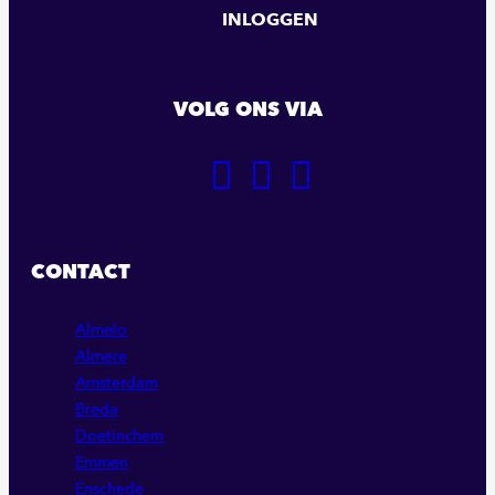
INLOGGEN
VOLG ONS VIA
GA
GA
GA
NAAR
NAAR
NAAR
ONZE
ONZE
ONZE
FACEBOOK
LINKEDIN
INSTAGRAM
CONTACT
PAGINA
PAGINA
PAGINA
Almelo
Almere
Amsterdam
Breda
Doetinchem
Emmen
Enschede