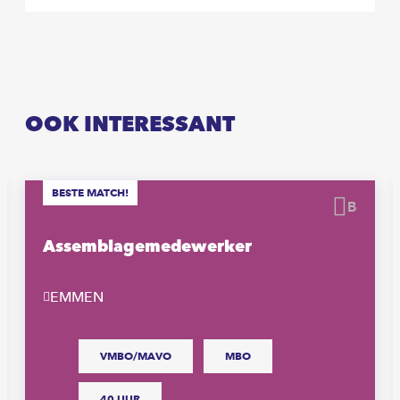
OOK INTERESSANT
BESTE MATCH!
waren
Beware
Assemblagemedewerker
EMMEN
VMBO/MAVO
MBO
40 UUR