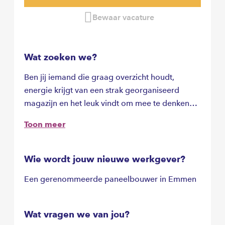
Bewaar vacature
Wat zoeken we?
Ben jij iemand die graag overzicht houdt,
energie krijgt van een strak georganiseerd
magazijn en het leuk vindt om mee te denken
over slimmere processen? Voor een modern en
Toon meer
groeiend technisch bedrijf in Emmen zoeken wij
een Logistiek Medewerker die het verschil wil
maken op de werkvloer.
Wie wordt jouw nieuwe werkgever?
Een gerenommeerde paneelbouwer in Emmen
Wat vragen we van jou?