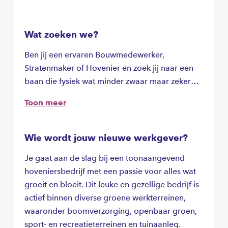
Wat zoeken we?
Ben jij een ervaren Bouwmedewerker,
Stratenmaker of Hovenier en zoek jij naar een
baan die fysiek wat minder zwaar maar zeker
niet minder uitdagend is? Dan heb je misschien
Toon meer
nog nooit gedacht aan deze leuke baan als Dak-
en Gevelhovenier, daarom vertellen wij jou hier
graag meer over!
Wie wordt jouw nieuwe werkgever?
Je gaat aan de slag bij een toonaangevend
hoveniersbedrijf met een passie voor alles wat
groeit en bloeit. Dit leuke en gezellige bedrijf is
actief binnen diverse groene werkterreinen,
waaronder boomverzorging, openbaar groen,
sport- en recreatieterreinen en tuinaanleg.