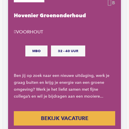
waren
Beware
Hovenier Groenonderhoud
VOORHOUT
MBO
32 - 40 UUR
Ben jij op zoek naar een nieuwe uitdaging, werk je
graag buiten en krijg je energie van een groene
omgeving? Werk je het liefst samen met fijne
collega’s en wil je bijdragen aan een mooiere...
BEKIJK VACATURE