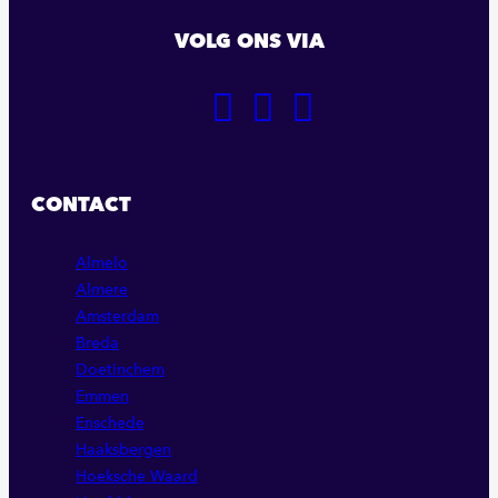
VOLG ONS VIA
GA
GA
GA
NAAR
NAAR
NAAR
ONZE
ONZE
ONZE
FACEBOOK
LINKEDIN
INSTAGRAM
CONTACT
PAGINA
PAGINA
PAGINA
Almelo
Almere
Amsterdam
Breda
Doetinchem
Emmen
Enschede
Haaksbergen
Hoeksche Waard