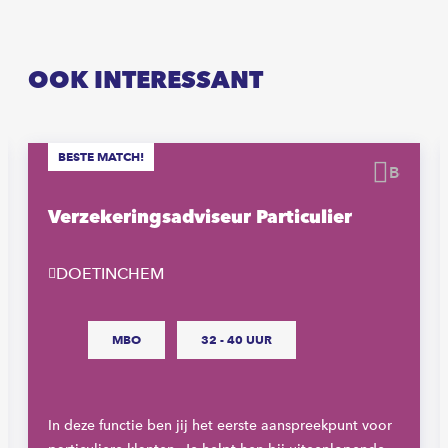
OOK INTERESSANT
BESTE MATCH!
waren
Beware
Verzekeringsadviseur Particulier
DOETINCHEM
MBO
32 - 40 UUR
In deze functie ben jij het eerste aanspreekpunt voor