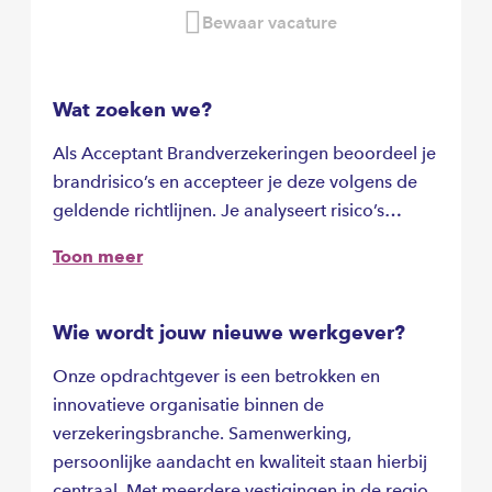
Bewaar vacature
Wat zoeken we?
Als Acceptant Brandverzekeringen beoordeel je
brandrisico’s en accepteer je deze volgens de
geldende richtlijnen. Je analyseert risico’s
zorgvuldig, stelt waar nodig aanvullende
Toon meer
voorwaarden op en schakelt met inspecteurs,
taxateurs en adviseurs om tot passende
acceptatiebeslissingen te komen. Daarnaast
Wie wordt jouw nieuwe werkgever?
beoordeel je complexe dossiers, controleer je
Onze opdrachtgever is een betrokken en
polissen en adviseer je collega’s over
innovatieve organisatie binnen de
acceptatiekaders. Je bewaakt de voortgang van
verzekeringsbranche. Samenwerking,
dossiers en zorgt voor duidelijke communicatie
persoonlijke aandacht en kwaliteit staan hierbij
met alle betrokken partijen. Je komt terecht in
centraal. Met meerdere vestigingen in de regio