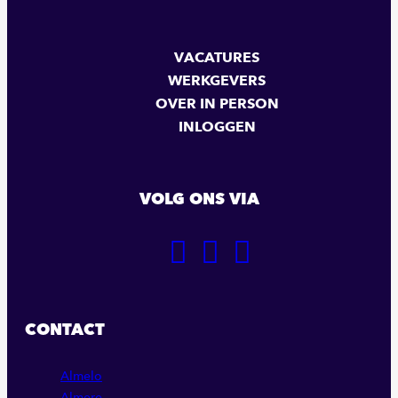
VACATURES
WERKGEVERS
OVER IN PERSON
INLOGGEN
VOLG ONS VIA
GA
GA
GA
NAAR
NAAR
NAAR
ONZE
ONZE
ONZE
FACEBOOK
LINKEDIN
INSTAGRAM
CONTACT
PAGINA
PAGINA
PAGINA
Almelo
Almere