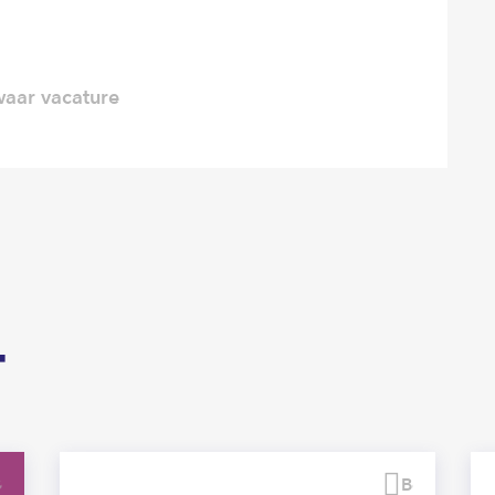
aar vacature
T
Bewaren
Bewaren