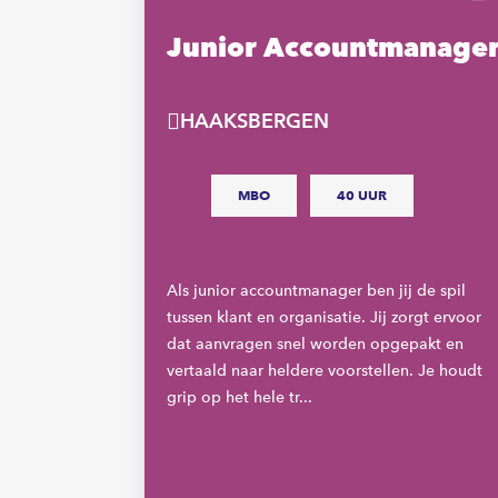
-
Junior Accountmanage
HAAKSBERGEN
MBO
40 UUR
R
Als junior accountmanager ben jij de spil
tussen klant en organisatie. Jij zorgt ervoor
een passie
dat aanvragen snel worden opgepakt en
? Als
vertaald naar heldere voorstellen. Je houdt
l tussen het
grip op het hele tr...
als