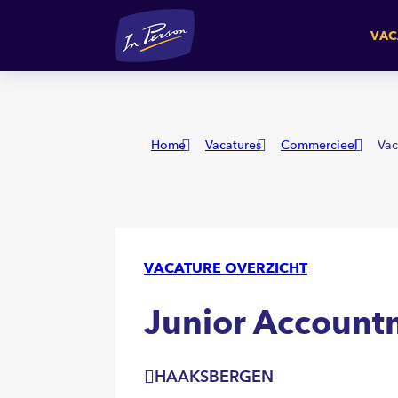
Junior Accountmanager
H
VAC
Home
Vacatures
Commercieel
Vac
VACATURE OVERZICHT
Junior Accoun
HAAKSBERGEN