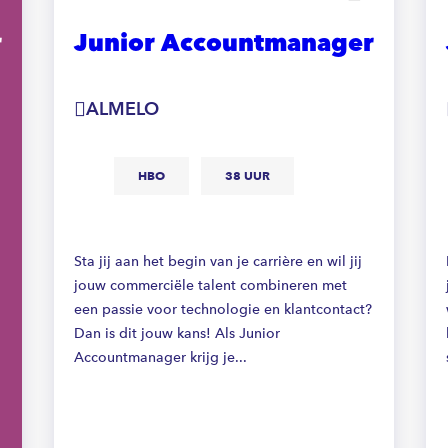
r
Junior Accountmanager
ALMELO
HBO
38 UUR
Sta jij aan het begin van je carrière en wil jij
jouw commerciële talent combineren met
een passie voor technologie en klantcontact?
Dan is dit jouw kans! Als Junior
Accountmanager krijg je...