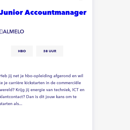
Junior Accountmanager
Accou
Kitch
Europ
ALMELO
RIJSSE
HBO
38 UUR
M
Heb jij net je hbo-opleiding afgerond en wil
32
je je carrière kickstarten in de commerciële
wereld? Krijg jij energie van techniek, ICT en
klantcontact? Dan is dit jouw kans om te
starten als...
Ben jij de 
(B2B) die k
uitdaging b
sales en/of