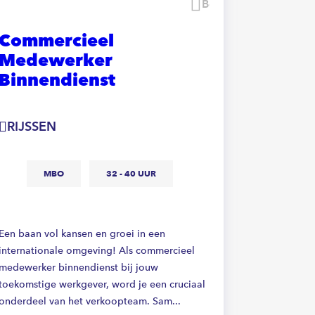
Bewaren
Commercieel
Comme
Medewerker
mede
Binnendienst
binne
RIJSSEN
ALMEL
MBO
32 - 40 UUR
M
Een baan vol kansen en groei in een
Ben jij repr
internationale omgeving! Als commercieel
beheers jij
medewerker binnendienst bij jouw
commercieel
toekomstige werkgever, word je een cruciaal
van schakel
onderdeel van het verkoopteam. Sam...
Als commerc