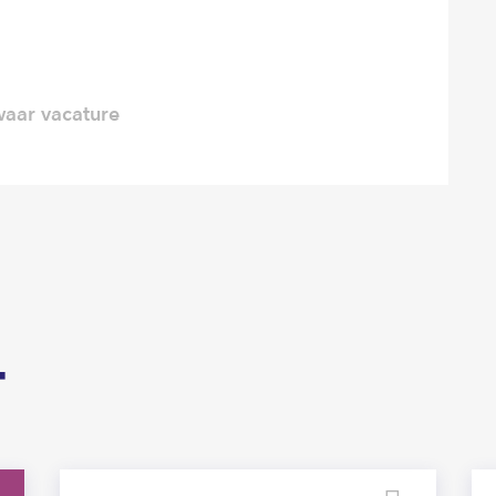
aar vacature
T