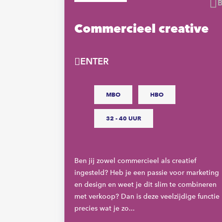
Bewaren
-
Commercieel creative
ENTER
MBO
HBO
R
32 - 40 UUR
een passie
Ben jij zowel commercieel als creatief
? Als
ingesteld? Heb je een passie voor marketing
l tussen het
en design en weet je dit slim te combineren
als
met verkoop? Dan is deze veelzijdige functie
precies wat je zo...