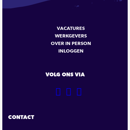
VACATURES
WERKGEVERS
OVER IN PERSON
INLOGGEN
VOLG ONS VIA
GA
GA
GA
NAAR
NAAR
NAAR
ONZE
ONZE
ONZE
FACEBOOK
LINKEDIN
INSTAGRAM
CONTACT
PAGINA
PAGINA
PAGINA