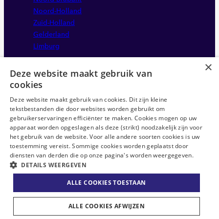
Noord-Holland
Zuid-Holland
Gelderland
Limburg
×
Deze website maakt gebruik van
cookies
Deze website maakt gebruik van cookies. Dit zijn kleine
tekstbestanden die door websites worden gebruikt om
gebruikerservaringen efficiënter te maken. Cookies mogen op uw
apparaat worden opgeslagen als deze (strikt) noodzakelijk zijn voor
Disclaimer
het gebruik van de website. Voor alle andere soorten cookies is uw
Sitemap
toestemming vereist. Sommige cookies worden geplaatst door
Privacystatement
diensten van derden die op onze pagina's worden weergegeven.
DETAILS WEERGEVEN
Anti-discriminatie statement
ABU CAO
ALLE COOKIES TOESTAAN
Algemene voorwaarden
ALLE COOKIES AFWIJZEN