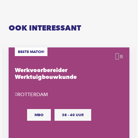
OOK INTERESSANT
BESTE MATCH!
waren
Beware
Werkvoorbereider
Werktuigbouwkunde
ROTTERDAM
MBO
38 - 40 UUR