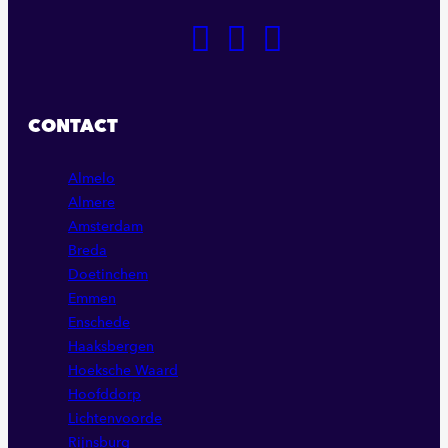
GA
GA
GA
NAAR
NAAR
NAAR
ONZE
ONZE
ONZE
FACEBOOK
LINKEDIN
INSTAGRAM
CONTACT
PAGINA
PAGINA
PAGINA
Almelo
Almere
Amsterdam
Breda
Doetinchem
Emmen
Enschede
Haaksbergen
Hoeksche Waard
Hoofddorp
Lichtenvoorde
Rijnsburg