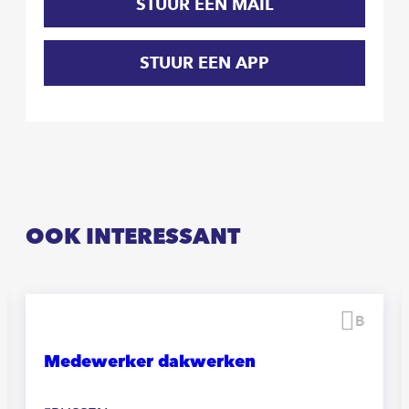
STUUR EEN MAIL
STUUR EEN APP
OOK INTERESSANT
waren
Beware
Medewerker dakwerken